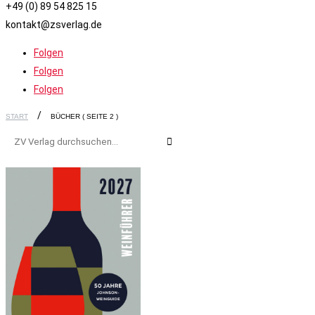
+49 (0) 89 54 825 15
kontakt@zsverlag.de
Folgen
Folgen
Folgen
START
BÜCHER
( SEITE 2 )
Suchen
nach: