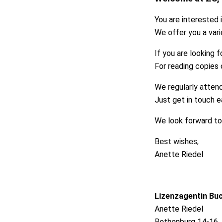
You are interested i
We offer you a vari
If you are looking f
For reading copies 
We regularly attend
Just get in touch e
We look forward to
Best wishes,
Anette Riedel
Lizenzagentin Bu
Anette Riedel
Rothenburg 14-16