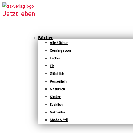
Bücher
Alle Bücher
Coming soon
Lecker
Fit
Glücklich
Persönlich
Natürlich
Kinder
Sachlich
Getränke
Mode & Stil