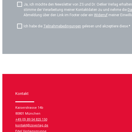
Ja, ich möchte den Newsletter von ZS und Dr. Oetker Verlag erhalten
stimme der Verarbeitung meiner Kontaktdaten zu und nehme die
Da
Abmeldung über den Link im Footer oder ein
Widerruf
meiner Einwilli
Ich habe die
Teilnahmebedingungen
gelesen und akzeptiere diese.*
Kontakt
Kaiserstrasse 14b
80801 München
+49 (0) 89 54 825 150
kontakt@zsverlag.de
Edel Verlagsgruppe