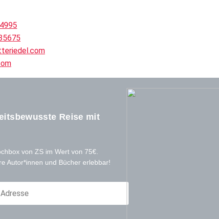
44995
35675
teriedel.com
com
eitsbewusste Reise mit
ochbox von ZS im Wert von 75€.
re Autor*innen und Bücher erlebbar!