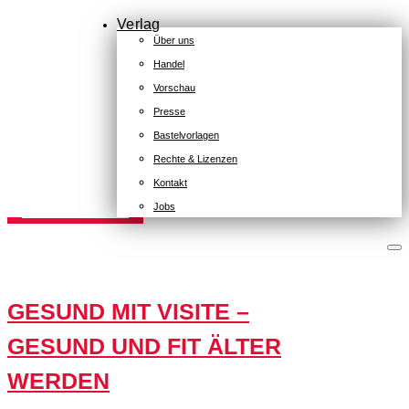
Verlag
LITTLE BOOK OF RALPH
Verlag
LAUREN
Über uns
Handel
Vorschau
Presse
Das Buch zur Geschichte der ikonischen
KONTAKT
Bastelvorlagen
amerikanischen Lifestyle-Marke
KAISERSTRASSE
Rechte & Lizenzen
12B
Kontakt
80801
Direkt zum Buch
Jobs
MÜNCHEN
+49
(0)
89
54
GESUND MIT VISITE –
825
15
GESUND UND FIT ÄLTER
kontakt@zsverlag.de
WERDEN
Folgen
Folgen