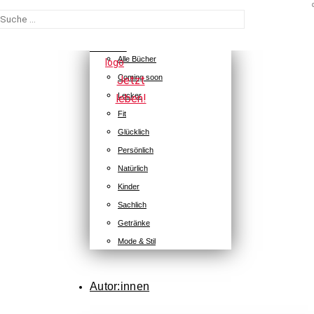

Bücher
Suchen
Alle Bücher
nach:
Coming soon
Lecker
Fit
BUBALA
Glücklich
Persönlich
1
2
3
Natürlich
Start
Gemüse neu gedacht – moderne
Kinder
vegetarische und vegane Fusion-
Sachlich
Neue
Rezepte zum Teilen
Getränke
Bücher
Bücher
Mode & Stil
Direkt zum Buch
Previous
Autor:innen
Autor:innen