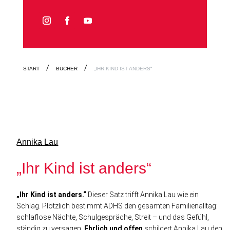
START
BÜCHER
„IHR KIND IST ANDERS“
Annika Lau
„Ihr Kind ist anders“
„Ihr Kind ist anders.“
Dieser Satz trifft Annika Lau wie ein
Schlag. Plötzlich bestimmt ADHS den gesamten Familienalltag:
schlaflose Nächte, Schulgespräche, Streit – und das Gefühl,
ständig zu versagen.
Ehrlich und offen
schildert Annika Lau den