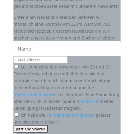
gesundheitsbewusste Reise mit unserem Newsletter!
Unter allen Neuabonnierenden verlosen wir
monatlich eine Kochbox von ZS im Wert von 75€.
Melde dich jetzt zu unserem Newsletter an! Wir
machen unsere Autor*innen und Bücher erlebbar!
Ja, ich möchte den Newsletter von ZS und Dr.
Oetker Verlag erhalten und über Neuigkeiten
informiert werden. Ich stimme der Verarbeitung
meiner Kontaktdaten zu und nehme die
Datenschutzhinweise
zur Kenntnis. Eine Abmeldung
über den Link im Footer oder ein
Widerruf
meiner
Einwilligung ist jederzeit möglich.
Ich habe die
Teilnahmebedingungen
gelesen
und akzeptiere diese.*