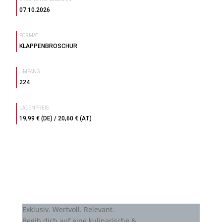
07.10.2026
FORMAT
KLAPPENBROSCHUR
UMFANG
224
LADENPREIS
19,99 € (DE) / 20,60 € (AT)
Exklusiv. Wertvoll. Relevant.
Begib dich auf eine kulinarische &