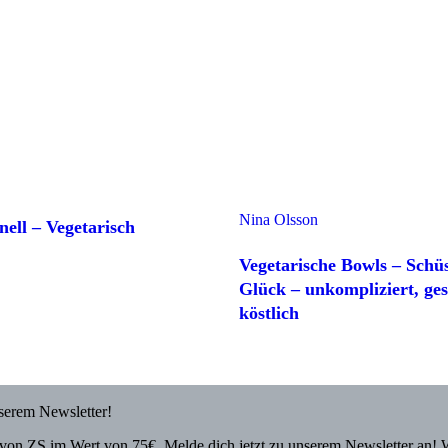
Nina Olsson
nell – Vegetarisch
Vegetarische Bowls – Schü
Glück – unkompliziert, ge
köstlich
nserem Newsletter!
von ZS im Wert von 75€. Melde dich jetzt zu unserem Newsletter an! 