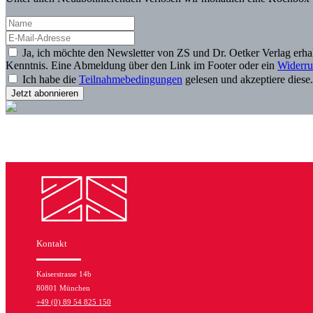
Ja, ich möchte den Newsletter von ZS und Dr. Oetker Verlag erh
Kenntnis. Eine Abmeldung über den Link im Footer oder ein
Widerru
Ich habe die
Teilnahmebedingungen
gelesen und akzeptiere diese
Kontakt
Kaiserstrasse 14b
80801 München
+49 (0) 89 54 825 150