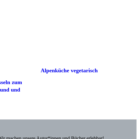
Alpenküche vegetarisch
sseln zum
sund und
Wir machen unsere Autor*innen und Bücher erlebbar!