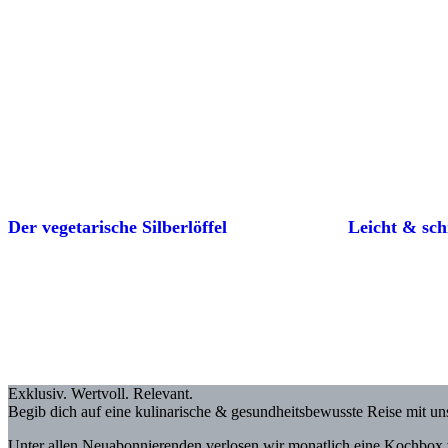
Der vegetarische Silberlöffel
Leicht & sch
Exklusiv. Wertvoll. Relevant.
Begib dich auf eine kulinarische & gesundheitsbewusste Reise mit u
Unter allen Neuabonnierenden verlosen wir monatlich eine Kochbox 