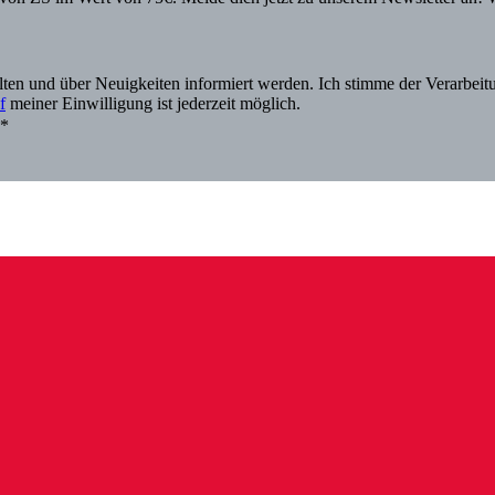
alten und über Neuigkeiten informiert werden. Ich stimme der Verarbe
f
meiner Einwilligung ist jederzeit möglich.
.*