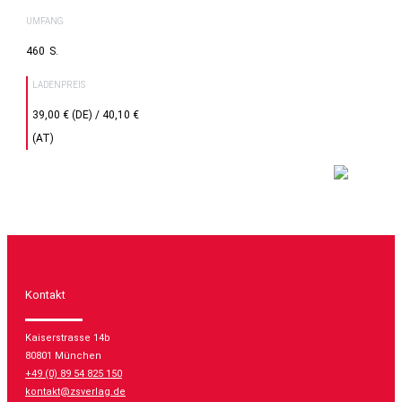
UMFANG
460
LADENPREIS
39,00 € (DE) / 40,10 €
(AT)
Kontakt
Kaiserstrasse 14b
80801 München
+49 (0) 89 54 825 150
kontakt@zsverlag.de