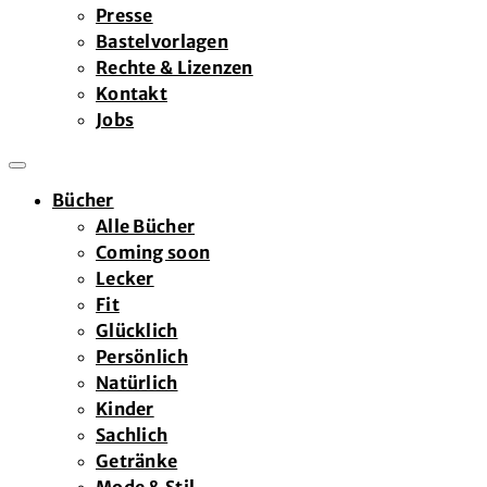
Presse
Bastelvorlagen
Rechte & Lizenzen
Kontakt
Jobs
Bücher
Alle Bücher
Coming soon
Lecker
Fit
Glücklich
Persönlich
Natürlich
Kinder
Sachlich
Getränke