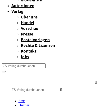
Mode & Stil
Autor:innen
Verlag
Über uns
Handel
Vorschau
Presse
Bastelvorlagen
Rechte & Lizenzen
Kontakt
Jobs

Suchen
nach:
Start
Bücher