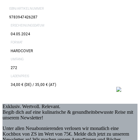
ISBN/ARTIKELNUMMER
9783947426287
ERSCHEINUNGSDATUM
04.05.2024
FORMAT
HARDCOVER
UMFANG
272
LADENPREIS
34,00 € (DE) / 35,00 € (AT)
Exklusiv. Wertvoll. Relevant.
Begib dich auf eine kulinarische & gesundheitsbewusste Reise mit
unserem Newsletter!
Unter allen Neuabonnierenden verlosen wir monatlich eine
Kochbox von ZS im Wert von 75€. Melde dich jetzt zu unserem
Newsletter an! Wir machen unsere Autor*innen und Bücher