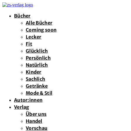
Bücher
Alle Bücher
Coming soon
Lecker
Fit
Glücklich
Persönlich
Natürlich
Kinder
Sachlich
Getränke
Mode & Stil
Autor:innen
Verlag
Über uns
Handel
Vorschau