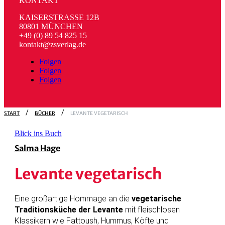
KONTAKT
KAISERSTRASSE 12B
80801 MÜNCHEN
+49 (0) 89 54 825 15
kontakt@zsverlag.de
Folgen
Folgen
Folgen
START
BÜCHER
LEVANTE VEGETARISCH
Blick ins Buch
Salma Hage
Levante vegetarisch
Eine großartige Hommage an die
vegetarische
Traditionsküche der Levante
mit fleischlosen
Klassikern wie Fattoush, Hummus, Köfte und