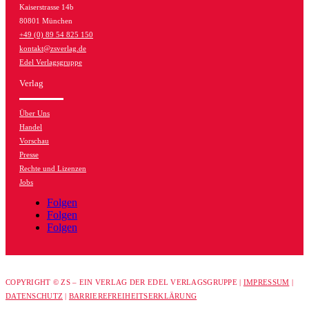
Kaiserstrasse 14b
80801 München
+49 (0) 89 54 825 150
kontakt@zsverlag.de
Edel Verlagsgruppe
Verlag
Über Uns
Handel
Vorschau
Presse
Rechte und Lizenzen
Jobs
Folgen
Folgen
Folgen
COPYRIGHT © ZS – EIN VERLAG DER EDEL VERLAGSGRUPPE |
IMPRESSUM
|
DATENSCHUTZ
|
BARRIEREFREIHEITSERKLÄRUNG