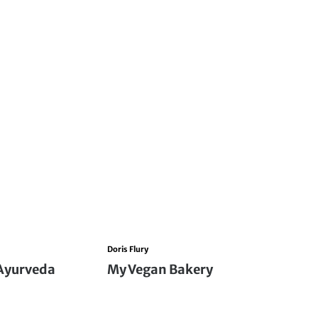
Doris Flury
 Ayurveda
My Vegan Bakery