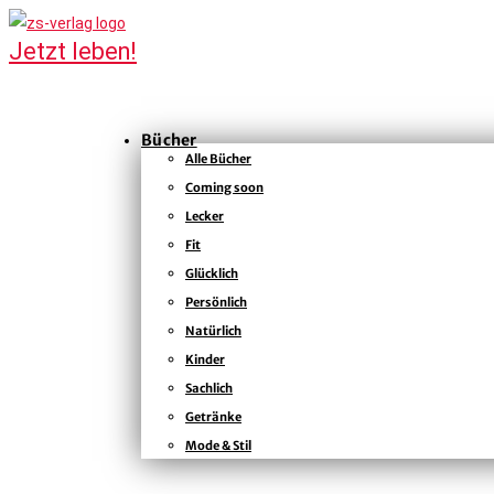
Bücher
Alle Bücher
Coming soon
Lecker
Fit
Glücklich
Persönlich
Natürlich
Kinder
Sachlich
Getränke
Mode & Stil