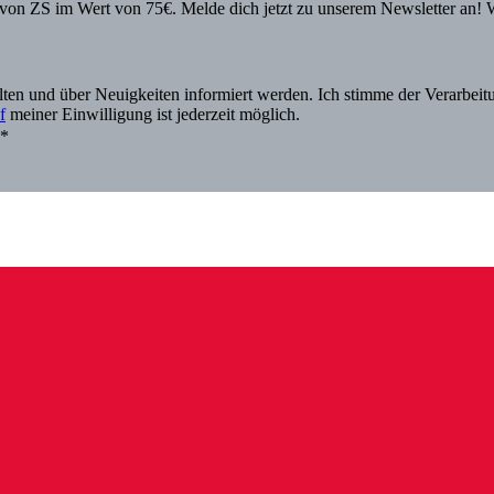
von ZS im Wert von 75€. Melde dich jetzt zu unserem Newsletter an! 
alten und über Neuigkeiten informiert werden. Ich stimme der Verarbe
f
meiner Einwilligung ist jederzeit möglich.
.*