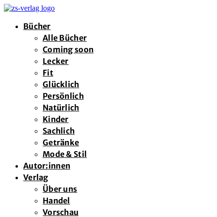
Bücher
Alle Bücher
Coming soon
Lecker
Fit
Glücklich
Persönlich
Natürlich
Kinder
Sachlich
Getränke
Mode & Stil
Autor:innen
Verlag
Über uns
Handel
Vorschau