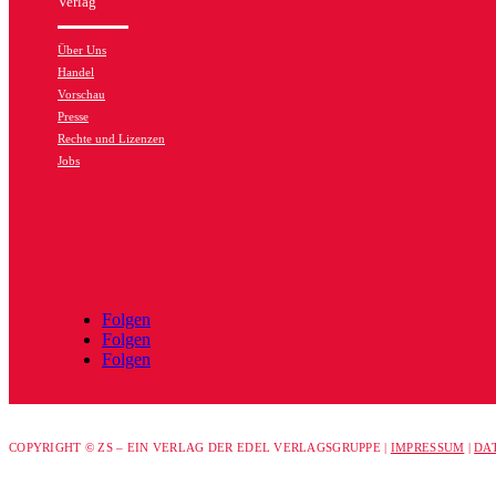
Verlag
Über Uns
Handel
Vorschau
Presse
Rechte und Lizenzen
Jobs
Folgen
Folgen
Folgen
COPYRIGHT © ZS – EIN VERLAG DER EDEL VERLAGSGRUPPE |
IMPRESSUM
|
DA