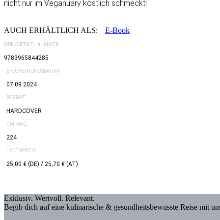
nicht nur im Veganuary köstlich schmeckt!
AUCH ERHÄLTLICH ALS:
E-Book
ISBN/ARTIKELNUMMER
9783965844285
ERSCHEINUNGSDATUM
07.09.2024
FORMAT
HARDCOVER
UMFANG
224
LADENPREIS
25,00 € (DE) / 25,70 € (AT)
Exklusiv. Wertvoll. Relevant.
Begib dich auf eine kulinarische & gesundheitsbewusste Reise mit u