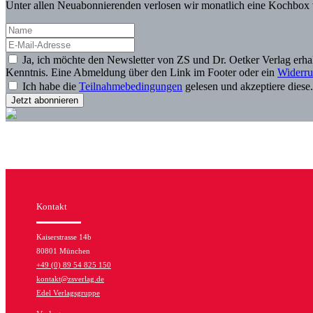
Unter allen Neuabonnierenden verlosen wir monatlich eine Kochbox 
Ja, ich möchte den Newsletter von ZS und Dr. Oetker Verlag erh
Kenntnis. Eine Abmeldung über den Link im Footer oder ein
Widerru
Ich habe die
Teilnahmebedingungen
gelesen und akzeptiere diese
Kontakt
Kaiserstrasse 14b
80801 München
+49 (0) 89 54 825 150
kontakt@zsverlag.de
Edel Verlagsgruppe