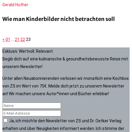
Gerald Hüther
Wie man Kinderbilder nicht betrachten soll
<
01
…
21
22
23
Exklusiv. Wertvoll. Relevant.
Begib dich auf eine kulinarische & gesundheitsbewusste Reise mit
unserem Newsletter!
Unter allen Neuabonnierenden verlosen wir monatlich eine Kochbox
von ZS im Wert von 75€. Melde dich jetzt zu unserem Newsletter
an! Wir machen unsere Autor*innen und Bücher erlebbar!
Ja, ich möchte den Newsletter von ZS und Dr. Oetker Verlag
erhalten und über Neuigkeiten informiert werden. Ich stimme der