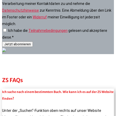
Verarbeitung meiner Kontaktdaten zu und nehme die
Datenschutzhinweise
zur Kenntnis. Eine Abmeldung über den Link
im Footer oder ein
Widerruf
meiner Einwilligung ist jederzeit
möglich.
Ich habe die
Teilnahmebedingungen
gelesen und akzeptiere
diese.*
ZS FAQs
Ich suche nach einem bestimmten Buch. Wie kann ich es auf der ZS Website
finden?
Unter der „Suchen“-Funktion oben rechts auf unser Website