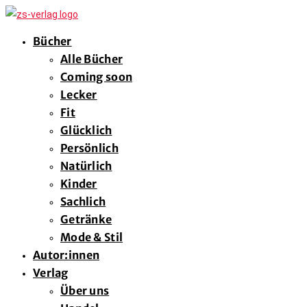
Bücher
Alle Bücher
Coming soon
Lecker
Fit
Glücklich
Persönlich
Natürlich
Kinder
Sachlich
Getränke
Mode & Stil
Autor:innen
Verlag
Über uns