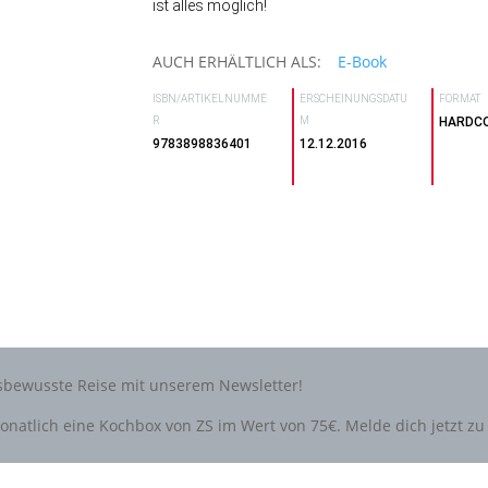
ist alles möglich!
AUCH ERHÄLTLICH ALS:
E-Book
ISBN/ARTIKELNUMME
ERSCHEINUNGSDATU
FORMAT
R
M
HARDC
9783898836401
12.12.2016
tsbewusste Reise mit unserem Newsletter!
natlich eine Kochbox von ZS im Wert von 75€. Melde dich jetzt 