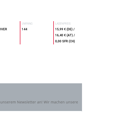
UMFANG
LADENPREIS
OVER
144
15,99 € (DE) /
16,40 € (AT) /
0,00 SFR (CH)
zu unserem Newsletter an! Wir machen unsere