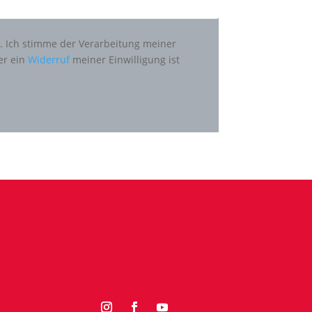
n. Ich stimme der Verarbeitung meiner
er ein
Widerruf
meiner Einwilligung ist