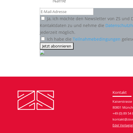
Ja, ich möchte den Newsletter von ZS und 
Kontaktdaten zu und nehme die
Datenschutzh
jederzeit möglich.
Ich habe die
Teilnahmebedingungen
geles
Kontakt
Kaiserstrasse
80801 Münc
+49 (0) 89 54
kontakt@zsve
Edel Verlags