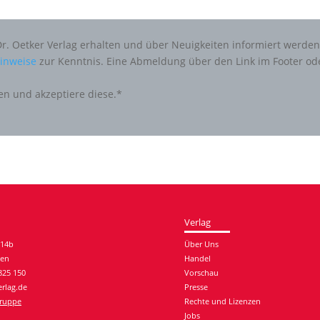
Dr. Oetker Verlag erhalten und über Neuigkeiten informiert werde
inweise
zur Kenntnis. Eine Abmeldung über den Link im Footer od
en und akzeptiere diese.*
Verlag
 14b
Über Uns
hen
Handel
 825 150
Vorschau
rlag.de
Presse
gruppe
Rechte und Lizenzen
Jobs