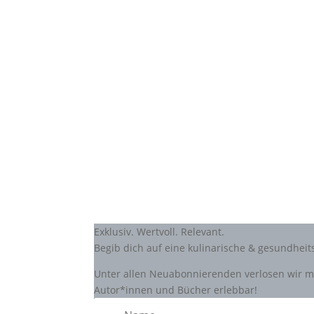
Exklusiv. Wertvoll. Relevant.
Begib dich auf eine kulinarische & gesundhei
Unter allen Neuabonnierenden verlosen wir mo
Autor*innen und Bücher erlebbar!