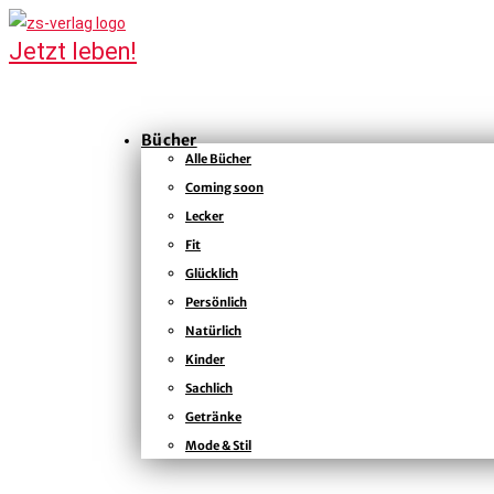
Bücher
Alle Bücher
Coming soon
Lecker
Fit
Glücklich
Persönlich
Natürlich
Kinder
Sachlich
Getränke
Mode & Stil