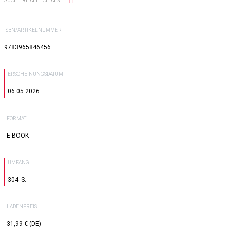
AUCH ERHÄLTLICH ALS:
ISBN/ARTIKELNUMMER
9783965846456
ERSCHEINUNGSDATUM
06.05.2026
FORMAT
E-BOOK
UMFANG
304
LADENPREIS
31,99 € (DE)