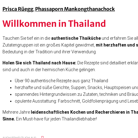
Prisca Rüegg
Phassaporn Mankongthanachock
,
Willkommen in Thailand
Tauchen Sie tief ein in die
authentische Thaiküche
und erfahren Sie al
Zutatengruppen ist ein großes Kapitel gewidmet,
mit herzhaften und
Bedeutung in der Tradition und ihrer Verwendung.
Holen Sie sich Thailand nach Hause:
Die Rezepte sind detailliert erk
sind und auch in der heimischen Küche gelingen.
Über 90 authentische Rezepte aus ganz Thailand
herzhafte und süße Gerichte, Suppen, Snacks, Hauptspeisen un
spannendes Hintergrundwissen zu Zutaten, techniken und Bräu
opulente Ausstattung: Farbschnitt, Goldfolienprägung und Les
Mehrere Jahre
leidenschaftliches Kochen und Recherchieren in Th
Sinne.
Ein Must-have für jeden Thailandliebhaber!