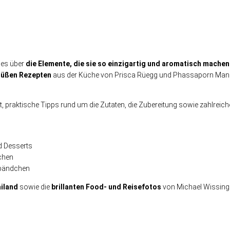
les über
die Elemente, die sie so einzigartig und aromatisch mache
 süßen Rezepten
aus der Küche von Prisca Rüegg und Phassaporn Mank
lärt, praktische Tipps rund um die Zutaten, die Zubereitung sowie zahlre
d Desserts
chen
ebändchen
ailand
sowie die
brillanten Food- und Reisefotos
von Michael Wissin