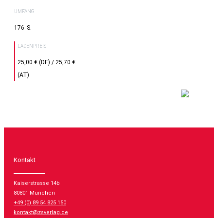
UMFANG
176
LADENPREIS
25,00 € (DE) / 25,70 €
(AT)
Kontakt
Kaiserstrasse 14b
80801 München
+49 (0) 89 54 825 150
kontakt@zsverlag.de