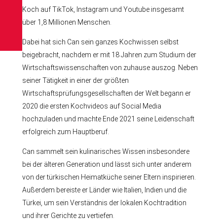
Koch auf TikTok, Instagram und Youtube insgesamt
über 1,8 Millionen Menschen.
Dabei hat sich Can sein ganzes Kochwissen selbst
K
beigebracht, nachdem er mit 18 Jahren zum Studium der
O
Wirtschaftswissenschaften von zuhause auszog. Neben
N
T
seiner Tätigkeit in einer der größten
A
Wirtschaftsprüfungsgesellschaften der Welt begann er
K
2020 die ersten Kochvideos auf Social Media
T
hochzuladen und machte Ende 2021 seine Leidenschaft
K
erfolgreich zum Hauptberuf.
A
I
Can sammelt sein kulinarisches Wissen insbesondere
S
E
bei der älteren Generation und lässt sich unter anderem
R
von der türkischen Heimatküche seiner Eltern inspirieren.
S
Außerdem bereiste er Länder wie Italien, Indien und die
T
R
Türkei, um sein Verständnis der lokalen Kochtradition
A
und ihrer Gerichte zu vertiefen.