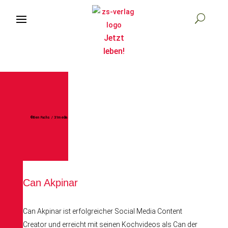

Start
©Ben Fuchs / 31media
Bücher
Autor:innen
Can Akpinar
Can Akpinar ist erfolgreicher Social Media Content
Verlag
Creator und erreicht mit seinen Kochvideos als Can der