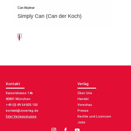
)
Can Akpinar
8
Simply Can (Can der Koch)
9
5
4
8
2
5
1
5
k
o
n
t
Kontakt
Verlag
a
k
Kaiserstrasse 14b
Über Uns
t
80801 München
Handel
@
+49 (0) 89 54 825 150
Vorschau
z
kontakt@zsverlag.de
Presse
s
Edel Verlagsgruppe
Rechte und Lizenzen
v
Jobs
e