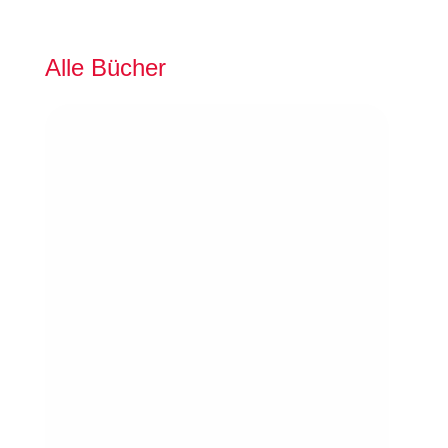
S
S
E
Alle Bücher
1
2
B
8
0
8
0
1
M
Ü
N
C
H
E
N
+
4
9
(
0