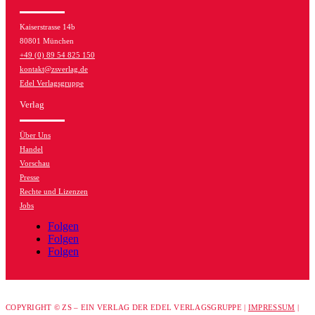
Kaiserstrasse 14b
80801 München
+49 (0) 89 54 825 150
kontakt@zsverlag.de
Edel Verlagsgruppe
Verlag
Über Uns
Handel
Vorschau
Presse
Rechte und Lizenzen
Jobs
Folgen
Folgen
Folgen
COPYRIGHT © ZS – EIN VERLAG DER EDEL VERLAGSGRUPPE |
IMPRESSUM
|