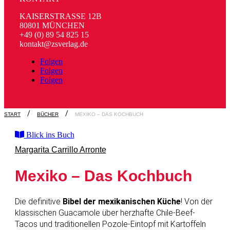
KAISERSTRASSE 12B
80801 MÜNCHEN
+49 (0) 89 54 825 15
kontakt@zsverlag.de
Folgen
Folgen
Folgen
START
BÜCHER
MEXIKO – DAS KOCHBUCH
Blick ins Buch
Margarita Carrillo Arronte
Mexiko – Das Kochbuch
Die definitive
Bibel der mexikanischen Küche
! Von der
klassischen Guacamole über herzhafte Chile-Beef-
Tacos und traditionellen Pozole-Eintopf mit Kartoffeln