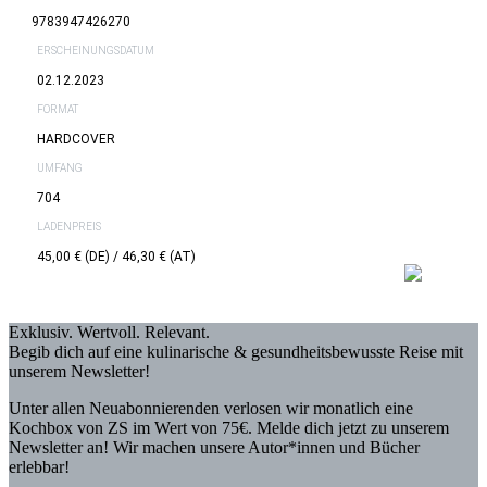
9783947426270
ERSCHEINUNGSDATUM
02.12.2023
FORMAT
HARDCOVER
UMFANG
704
LADENPREIS
45,00 € (DE) / 46,30 € (AT)
Exklusiv. Wertvoll. Relevant.
Begib dich auf eine kulinarische & gesundheitsbewusste Reise mit
unserem Newsletter!
Unter allen Neuabonnierenden verlosen wir monatlich eine
Kochbox von ZS im Wert von 75€. Melde dich jetzt zu unserem
Newsletter an! Wir machen unsere Autor*innen und Bücher
erlebbar!