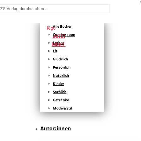

Bücher
Suchen
Alle Bücher
nach:
Coming soon
Lecker
Melissa Hemsley
Fit
Eat Happy
Glücklich
Start
Persönlich
n 30 Minuten auf dem Tisch: Essen mit dem Rundum-
Natürlich
Wohlfühleffekt!
Melissa Hemsleys schnelle Rezepte basieren allesamt auf
Kinder
Bücher
dem nährstoffreichen Hemsley-Food-Konzept: Gemüse satt,
Sachlich
bei denen Genuss und sich gut fühlen an erster Stelle stehen.
Getränke
EAT HAPPY bietet 120 brandneue Rezepte für die schnelle,
Autor:innen
Mode & Stil
aber gesunde Alltagsküche und peppt sie mit dem kreativen
Hemsley-Twist auf. Burger, Wraps und Pizza werden zu
gesundem Fast Food, spannende Gerichte wie Zatar-
Verlag
Autor:innen
Hühnchen, kalifornischer Grünkohlsalat oder Schoko-
Kichererbsen-Schnitten sind dank Melissas Tipps fix