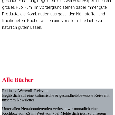
gesunde Ernährung begeistern die zwei Food-Expertinnen ein
großes Publikum. Im Vordergrund stehen dabei immer gute
Produkte, die Kombination aus gesunden Nährstoffen und
traditionellem Küchenwissen und vor allem: ihre Liebe zu
natürlich gutem Essen.
Alle Bücher
Exklusiv. Wertvoll. Relevant.
Begib dich auf eine kulinarische & gesundheitsbewusste Reise mit
unserem Newsletter!
Unter allen Neuabonnierenden verlosen wir monatlich eine
Kochbox von ZS im Wert von 75€. Melde dich jetzt zu unserem