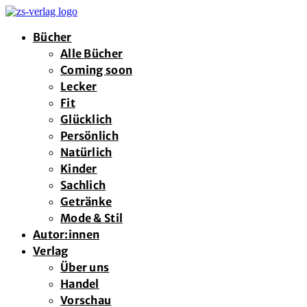
Bücher
Alle Bücher
Coming soon
Lecker
Fit
Glücklich
Persönlich
Natürlich
Kinder
Sachlich
Getränke
Mode & Stil
Autor:innen
Verlag
Über uns
Handel
Vorschau