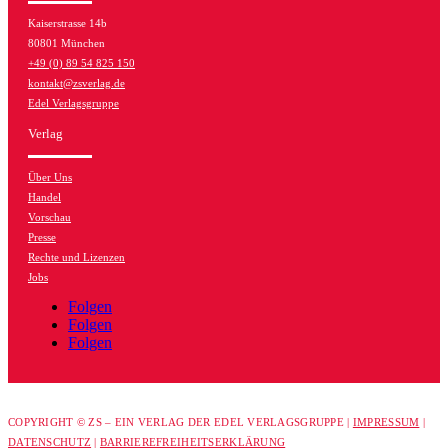
Kaiserstrasse 14b
80801 München
+49 (0) 89 54 825 150
kontakt@zsverlag.de
Edel Verlagsgruppe
Verlag
Über Uns
Handel
Vorschau
Presse
Rechte und Lizenzen
Jobs
Folgen
Folgen
Folgen
COPYRIGHT © ZS – EIN VERLAG DER EDEL VERLAGSGRUPPE |
IMPRESSUM
|
DATENSCHUTZ
|
BARRIEREFREIHEITSERKLÄRUNG