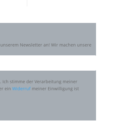
zu unserem Newsletter an! Wir machen unsere
n. Ich stimme der Verarbeitung meiner
er ein
Widerruf
meiner Einwilligung ist