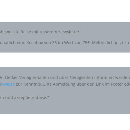
tsbewusste Reise mit unserem Newsletter!
natlich eine Kochbox von ZS im Wert von 75€. Melde dich jetzt 
Dr. Oetker Verlag erhalten und über Neuigkeiten informiert werde
inweise
zur Kenntnis. Eine Abmeldung über den Link im Footer od
en und akzeptiere diese.*