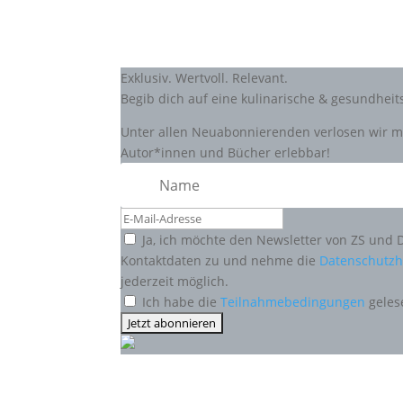
Exklusiv. Wertvoll. Relevant.
Begib dich auf eine kulinarische & gesundhei
Unter allen Neuabonnierenden verlosen wir mo
Autor*innen und Bücher erlebbar!
Ja, ich möchte den Newsletter von ZS und 
Kontaktdaten zu und nehme die
Datenschutzh
jederzeit möglich.
Ich habe die
Teilnahmebedingungen
geles