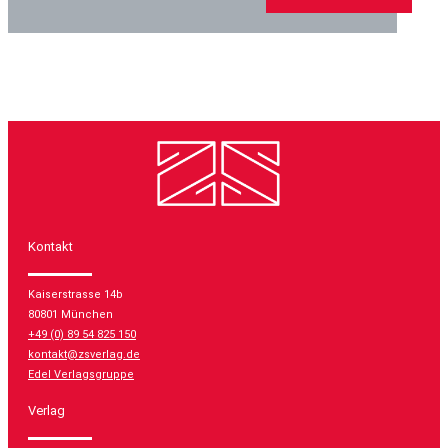
Kontakt
Kaiserstrasse 14b
80801 München
+49 (0) 89 54 825 150
kontakt@zsverlag.de
Edel Verlagsgruppe
Verlag