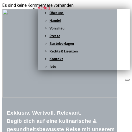
Es sind keine Kommentare vorhanden.
Verlag
KONTAKT
Über uns
KAISERSTRASSE
Handel
12B
Vorschau
80801
MÜNCHEN
Presse
+49
Bastelvorlagen
(0)
Rechte & Lizenzen
89
54
Kontakt
825
Jobs
15
kontakt@zsverlag.de
Folgen
Folgen
Folgen
Exklusiv. Wertvoll. Relevant.
Begib dich auf eine kulinarische &
gesundheitsbewusste Reise mit unserem