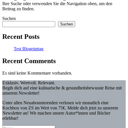
Ihre Suche oder verwenden Sie die Navigation oben, um den
Beitrag zu finden.
Suchen
Suchen
Recent Posts
Test Blogeintrag
Recent Comments
Es sind keine Kommentare vorhanden.
Exklusiv. Wertvoll. Relevant.
Begib dich auf eine kulinarische & gesundheitsbewusste Reise mit
unserem Newsletter!
Unter allen Neuabonnierenden verlosen wir monatlich eine
Kochbox von ZS im Wert von 75€. Melde dich jetzt zu unserem
Newsletter an! Wir machen unsere Autor*innen und Bücher
erlebbar!