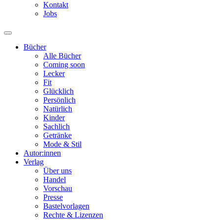
Kontakt
Jobs
Bücher
Alle Bücher
Coming soon
Lecker
Fit
Glücklich
Persönlich
Natürlich
Kinder
Sachlich
Getränke
Mode & Stil
Autor:innen
Verlag
Über uns
Handel
Vorschau
Presse
Bastelvorlagen
Rechte & Lizenzen