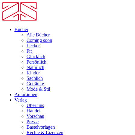
Bücher
Alle Bücher
Coming soon
Lecker
Fit
Glücklich
Persönlich
Natürlich
Kinder
Sachlich
Getränke
Mode & Stil
Autor:innen
Verlag
Über uns
Handel
Vorschau
Presse
Bastelvorlagen
Rechte & Lizenzen