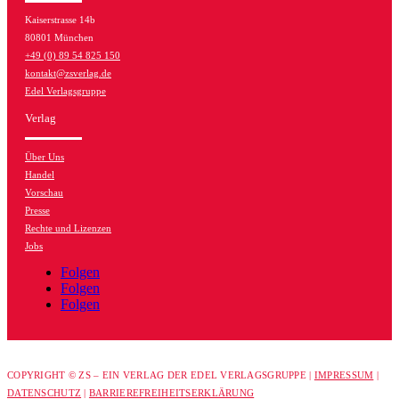
Kaiserstrasse 14b
80801 München
+49 (0) 89 54 825 150
kontakt@zsverlag.de
Edel Verlagsgruppe
Verlag
Über Uns
Handel
Vorschau
Presse
Rechte und Lizenzen
Jobs
Folgen
Folgen
Folgen
COPYRIGHT © ZS – EIN VERLAG DER EDEL VERLAGSGRUPPE |
IMPRESSUM
|
DATENSCHUTZ
|
BARRIEREFREIHEITSERKLÄRUNG