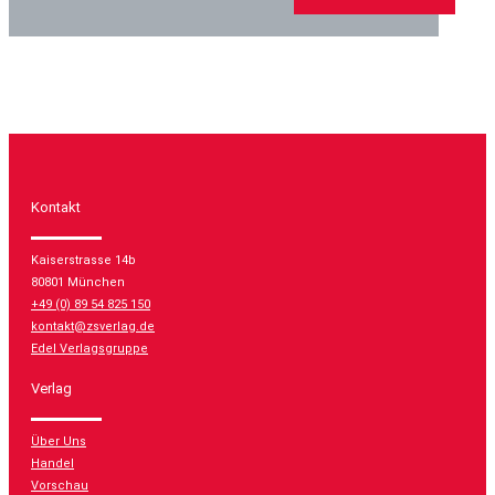
Kontakt
Kaiserstrasse 14b
80801 München
+49 (0) 89 54 825 150
kontakt@zsverlag.de
Edel Verlagsgruppe
Verlag
Über Uns
Handel
Vorschau