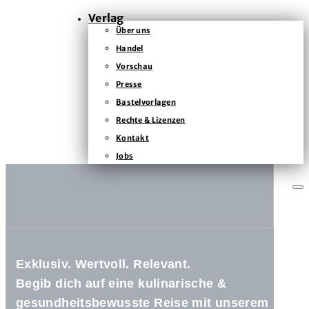
Es sind keine Kommentare vorhanden.
Verlag
Über uns
Handel
KONTAKT
Vorschau
Presse
KAISERSTRASSE
12B
Bastelvorlagen
80801
Rechte & Lizenzen
MÜNCHEN
Kontakt
+49
(0)
Jobs
89
54
825
15
kontakt@zsverlag.de
Folgen
Exklusiv. Wertvoll. Relevant.
Folgen
Begib dich auf eine kulinarische &
Folgen
gesundheitsbewusste Reise mit unserem