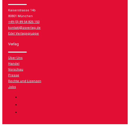
Kaiserstrasse 14b
80801 München
+49 (0) 89 54 825 150
kontakt@zsverlag.de
Edel Verlagsgruppe
Verlag
Über Uns
Handel
Vorschau
Presse
Rechte und Lizenzen
Jobs
Folgen
Folgen
Folgen