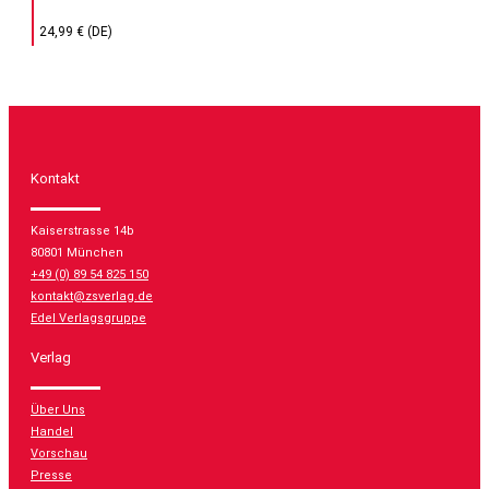
24,99 € (DE)
Kontakt
Kaiserstrasse 14b
80801 München
+49 (0) 89 54 825 150
kontakt@zsverlag.de
Edel Verlagsgruppe
Verlag
Über Uns
Handel
Vorschau
Presse