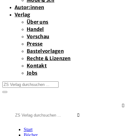
Mode & Stil
Autor:innen
Verlag
Über uns
Handel
Vorschau
Presse
Bastelvorlagen
Rechte & Lizenzen
Kontakt
Jobs

Suchen
nach:
Start
Bücher