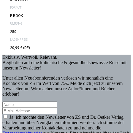
FORMAT
E-BOOK
UMFANG
250
LADENPREIS
20,99 € (DE)
Exklusiv. Wertvoll. Relevant.
Begib dich auf eine kulinarische & gesundheitsbewusste Reise mit
unserem Newsletter!
Unter allen Neuabonnierenden verlosen wir monatlich eine
Kochbox von ZS im Wert von 75€. Melde dich jetzt zu unserem
Newsletter an! Wir machen unsere Autor*innen und Bücher
erlebbar!
Ja, ich möchte den Newsletter von ZS und Dr. Oetker Verlag
erhalten und über Neuigkeiten informiert werden. Ich stimme der
Verarbeitung meiner Kontaktdaten zu und nehme die