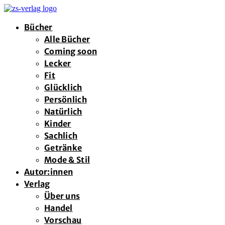
Bücher
Alle Bücher
Coming soon
Lecker
Fit
Glücklich
Persönlich
Natürlich
Kinder
Sachlich
Getränke
Mode & Stil
Autor:innen
Verlag
Über uns
Handel
Vorschau