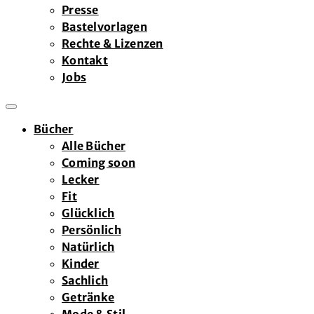
Presse
Bastelvorlagen
Rechte & Lizenzen
Kontakt
Jobs
Bücher
Alle Bücher
Coming soon
Lecker
Fit
Glücklich
Persönlich
Natürlich
Kinder
Sachlich
Getränke