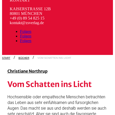
KONTAKT
KAISERSTRASSE 12B
80801 MÜNCHEN
+49 (0) 89 54 825 15
kontakt@zsverlag.de
Folgen
Folgen
Folgen
START
BÜCHER
VOM SCHATTEN INS LICHT
Christiane Northrup
Vom Schatten ins Licht
Hochsensible oder empathische Menschen betrachten
das Leben aus sehr einfühlsamen und fürsorglichen
Augen. Das macht sie aus und deshalb werden sie auch
sehr geschätzt. Aber sie sind auch die favorisierte