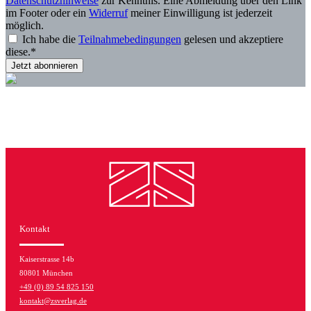
Datenschutzhinweise
zur Kenntnis. Eine Abmeldung über den Link
im Footer oder ein
Widerruf
meiner Einwilligung ist jederzeit
möglich.
Ich habe die
Teilnahmebedingungen
gelesen und akzeptiere
diese.*
Kontakt
Kaiserstrasse 14b
80801 München
+49 (0) 89 54 825 150
kontakt@zsverlag.de