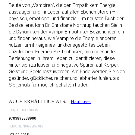
Beute von „Vampiren“, die den Empathikern Energie
aussaugen und ihr Leben auf allen Ebenen stören –
physisch, emotional und finanziell. Im neusten Buch der
Bestsellerautorin Dr. Christiane Northrup tauchen Sie in
die Dynamiken der Vampir-Empathiker-Beziehungen ein
und finden heraus, wie Vampire die Energie anderer
nutzen, um ihr eigenes funktionsgestörtes Leben
anzutreiben. Erlernen Sie Techniken, um ungesunde
Beziehungen in Ihrem Leben zu identifizieren, diese
hinter sich zu lassen und negative Spuren auf Körper,
Geist und Seele loszuwerden. Am Ende werden Sie sich
gesünder, glücklicher, reicher und lebhafter fühlen, als
Sie jemals für möglich gehalten hätten.
AUCH ERHÄLTLICH ALS:
Hardcover
ISBN/ARTIKELNUMMER
9783898838900
ERSCHEINUNGSDATUM
07.09.2018