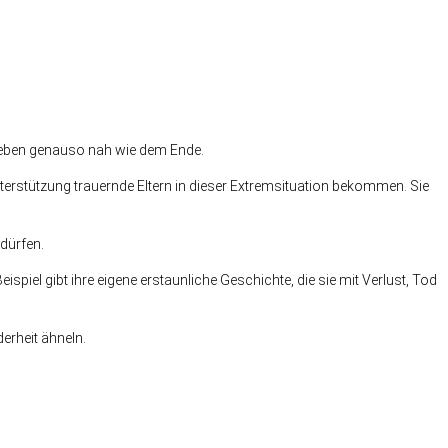
s Leben genauso nah wie dem Ende.
rstützung trauernde Eltern in dieser Extremsituation bekommen. Sie
dürfen.
iel gibt ihre eigene erstaunliche Geschichte, die sie mit Verlust, Tod
erheit ähneln.