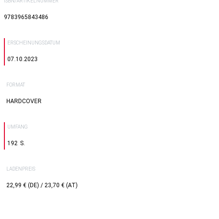
ISBN/ARTIKELNUMMER
9783965843486
ERSCHEINUNGSDATUM
07.10.2023
FORMAT
HARDCOVER
UMFANG
192
LADENPREIS
22,99 € (DE) / 23,70 € (AT)