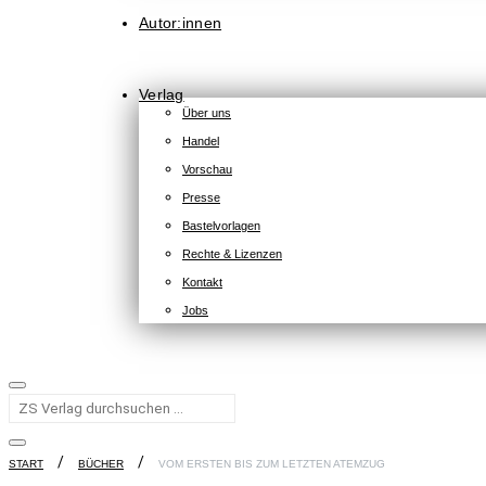
Autor:innen
Verlag
Über uns
Handel
Vorschau
Presse
Bastelvorlagen
Rechte & Lizenzen
Kontakt
Jobs
START
BÜCHER
VOM ERSTEN BIS ZUM LETZTEN ATEMZUG