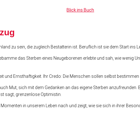
Blick ins Buch
mzug
nd zu sein, die zugleich Bestatterin ist. Beruflich ist sie dem Start in
bamme das Sterben eines Neugeborenen erlebte und sah, wie wenig Unte
t und Ernsthaftigkeit. Ihr Credo: Die Menschen sollen selbst bestimmen 
uch Mut, sich mit dem Gedanken an das eigene Sterben anzufreunden. Beisp
bst sagt, grenzenlose Optimistin.
Momenten in unserem Leben nach und zeigt, wie sie sich in ihrer Besond