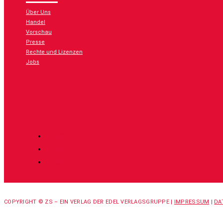
Über Uns
Handel
Vorschau
Presse
Rechte und Lizenzen
Jobs
Folgen
Folgen
Folgen
COPYRIGHT © ZS – EIN VERLAG DER EDEL VERLAGSGRUPPE |
IMPRESSUM
|
DA