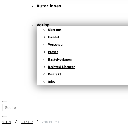
Autor:innen
Verlag
Über uns
Handel
Vorschau
Presse
Bastelvorlagen
Rechte & Lizenzen
Kontakt
Jobs
START
BÜCHER
VOM BLECH