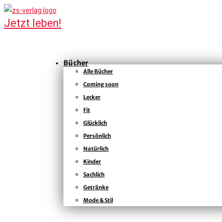
Bücher
Alle Bücher
Coming soon
Lecker
Fit
Glücklich
Persönlich
Natürlich
Kinder
Sachlich
Getränke
Mode & Stil