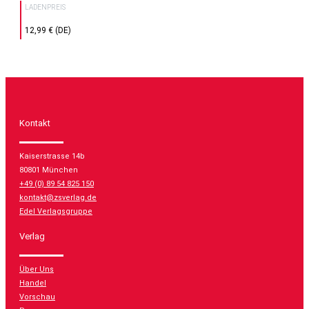
LADENPREIS
12,99 € (DE)
Kontakt
Kaiserstrasse 14b
80801 München
+49 (0) 89 54 825 150
kontakt@zsverlag.de
Edel Verlagsgruppe
Verlag
Über Uns
Handel
Vorschau