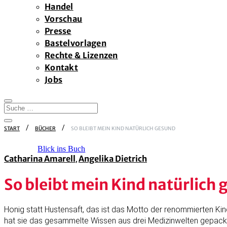
Handel
Vorschau
Presse
Bastelvorlagen
Rechte & Lizenzen
Kontakt
Jobs
START
BÜCHER
SO BLEIBT MEIN KIND NATÜRLICH GESUND
Blick ins Buch
Catharina Amarell
Angelika Dietrich
,
So bleibt mein Kind natürlich
Honig statt Hustensaft, das ist das Motto der renommierten Kin
hat sie das gesammelte Wissen aus drei Medizinwelten gepackt