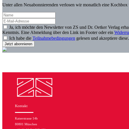
Unter allen Neuabonnierenden verlosen wir monatlich eine Kochbox 
Ja, ich möchte den Newsletter von ZS und Dr. Oetker Verlag erh
Kenntnis. Eine Abmeldung über den Link im Footer oder ein
Widerru
Ich habe die
Teilnahmebedingungen
gelesen und akzeptiere diese
Kontakt
Kaiserstrasse 14b
80801 München