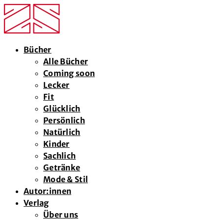
Bücher
Alle Bücher
Coming soon
Lecker
Fit
Glücklich
Persönlich
Natürlich
Kinder
Sachlich
Getränke
Mode & Stil
Autor:innen
Verlag
Über uns