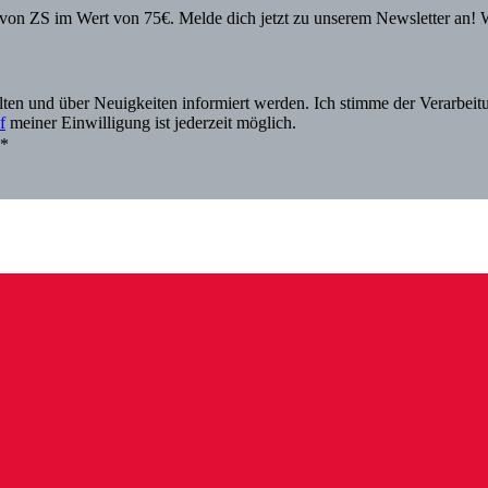
von ZS im Wert von 75€. Melde dich jetzt zu unserem Newsletter an! 
alten und über Neuigkeiten informiert werden. Ich stimme der Verarbe
f
meiner Einwilligung ist jederzeit möglich.
.*