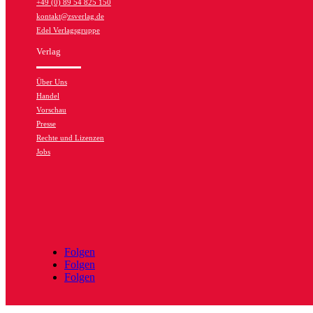
+49 (0) 89 54 825 150
kontakt@zsverlag.de
Edel Verlagsgruppe
Verlag
Über Uns
Handel
Vorschau
Presse
Rechte und Lizenzen
Jobs
Folgen
Folgen
Folgen