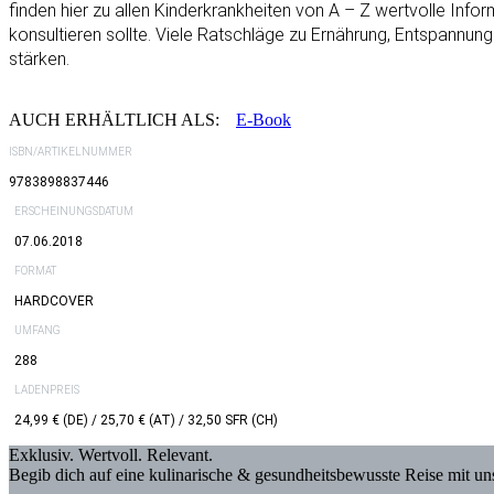
finden hier zu allen Kinderkrankheiten von A – Z wertvolle Inf
konsultieren sollte. Viele Ratschläge zu Ernährung, Entspannu
stärken.
AUCH ERHÄLTLICH ALS:
E-Book
ISBN/ARTIKELNUMMER
9783898837446
ERSCHEINUNGSDATUM
07.06.2018
FORMAT
HARDCOVER
UMFANG
288
LADENPREIS
24,99 € (DE) / 25,70 € (AT) / 32,50 SFR (CH)
Exklusiv. Wertvoll. Relevant.
Begib dich auf eine kulinarische & gesundheitsbewusste Reise mit u