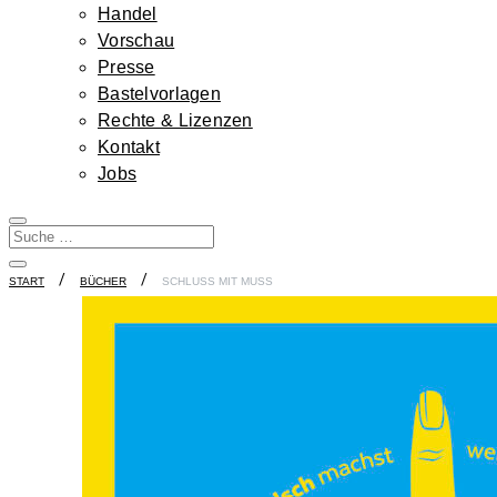
Handel
Vorschau
Presse
Bastelvorlagen
Rechte & Lizenzen
Kontakt
Jobs
START
BÜCHER
SCHLUSS MIT MUSS