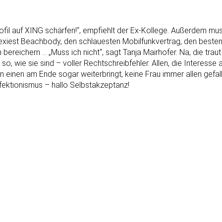
fil auf XING schärfen!“, empfiehlt der Ex-Kollege. Außerdem muss
exiest Beachbody, den schlauesten Mobilfunkvertrag, den besten 
ereichern … „Muss ich nicht“, sagt Tanja Mairhofer. Na, die traut
 so, wie sie sind – voller Rechtschreibfehler. Allen, die Interess
n einen am Ende sogar weiterbringt, keine Frau immer allen gefal
rfektionismus – hallo Selbstakzeptanz!