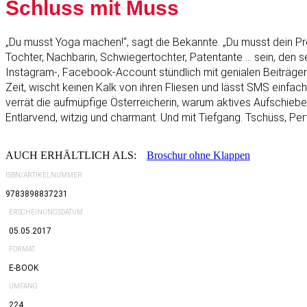
Schluss mit Muss
„Du musst Yoga machen!“, sagt die Bekannte. „Du musst dein Pro
Tochter, Nachbarin, Schwiegertochter, Patentante … sein, den s
Instagram-, Facebook-Account stündlich mit genialen Beiträgen b
Zeit, wischt keinen Kalk von ihren Fliesen und lässt SMS einfach
verrät die aufmüpfige Österreicherin, warum aktives Aufschiebe
Entlarvend, witzig und charmant. Und mit Tiefgang. Tschüss, Pe
AUCH ERHÄLTLICH ALS:
Broschur ohne Klappen
ISBN/ARTIKELNUMMER
9783898837231
ERSCHEINUNGSDATUM
05.05.2017
FORMAT
E-BOOK
UMFANG
224