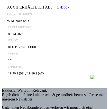
AUCH ERHÄLTLICH ALS:
E-Book
ISBN/ARTIKELNUMMER
9783965846296
ERSCHEINUNGSDATUM
01.04.2026
FORMAT
KLAPPENBROSCHUR
UMFANG
128
LADENPREIS
18,99 € (DE) / 19,60 € (AT)
Exklusiv. Wertvoll. Relevant.
Begib dich auf eine kulinarische & gesundheitsbewusste Reise mit
unserem Newsletter!
Unter allen Neuabonnierenden verlosen wir monatlich eine