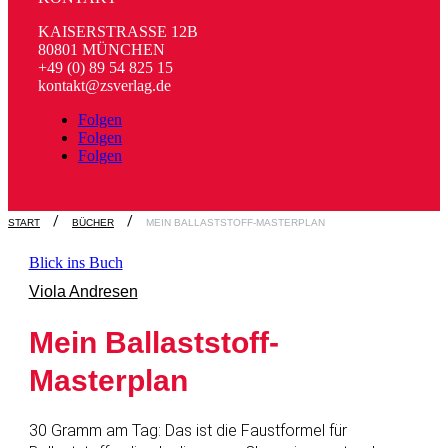
KAISERSTRASSE 12B
80801 MÜNCHEN
+49 (0) 89 54 825 15
kontakt@zsverlag.de
Folgen
Folgen
Folgen
START
BÜCHER
MEIN BALLASTSTOFF-MASTERPLAN
Blick ins Buch
Viola Andresen
Mein Ballaststoff-
Masterplan
30 Gramm am Tag: Das ist die Faustformel für