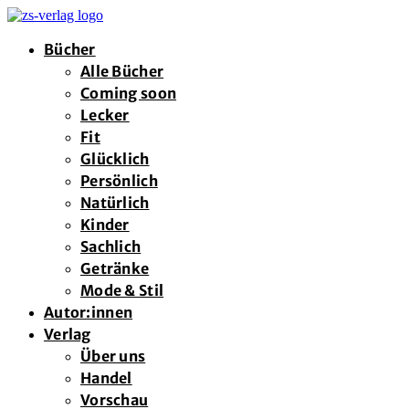
Bücher
Alle Bücher
Coming soon
Lecker
Fit
Glücklich
Persönlich
Natürlich
Kinder
Sachlich
Getränke
Mode & Stil
Autor:innen
Verlag
Über uns
Handel
Vorschau