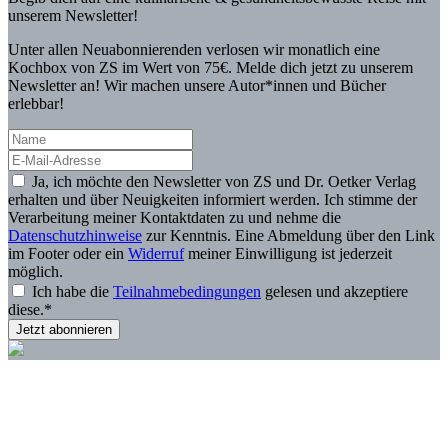
unserem Newsletter!
Unter allen Neuabonnierenden verlosen wir monatlich eine
Kochbox von ZS im Wert von 75€. Melde dich jetzt zu unserem
Newsletter an! Wir machen unsere Autor*innen und Bücher
erlebbar!
Ja, ich möchte den Newsletter von ZS und Dr. Oetker Verlag
erhalten und über Neuigkeiten informiert werden. Ich stimme der
Verarbeitung meiner Kontaktdaten zu und nehme die
Datenschutzhinweise
zur Kenntnis. Eine Abmeldung über den Link
im Footer oder ein
Widerruf
meiner Einwilligung ist jederzeit
möglich.
Ich habe die
Teilnahmebedingungen
gelesen und akzeptiere
diese.*