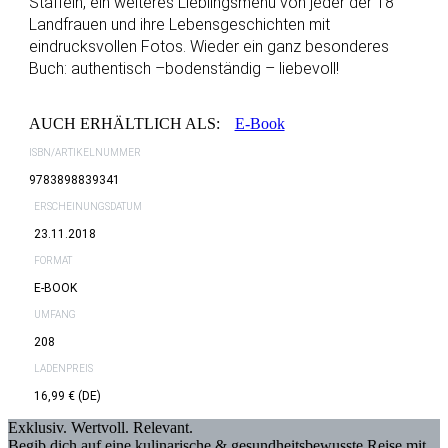
Staffeln, ein weiteres Lieblingsmenü von jeder der 18
Landfrauen und ihre Lebensgeschichten mit
eindrucksvollen Fotos. Wieder ein ganz besonderes
Buch: authentisch –bodenständig – liebevoll!
AUCH ERHÄLTLICH ALS:
E-Book
ISBN/ARTIKELNUMMER
9783898839341
ERSCHEINUNGSDATUM
23.11.2018
FORMAT
E-BOOK
UMFANG
208
LADENPREIS
16,99 € (DE)
Exklusiv. Wertvoll. Relevant.
Begib dich auf eine kulinarische & gesundheitsbewusste Reise mit