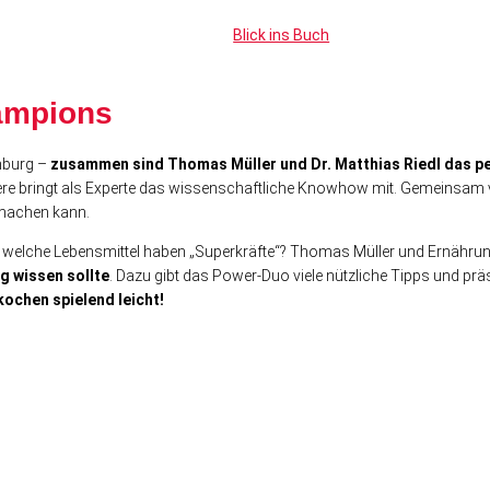
Blick ins Buch
hampions
mburg –
zusammen sind Thomas Müller und Dr. Matthias Riedl das p
e bringt als Experte das wissenschaftliche Knowhow mit. Gemeinsam ver
machen kann.
d welche Lebensmittel haben „Superkräfte“? Thomas Müller und Ernähru
g wissen sollte
. Dazu gibt das Power-Duo viele nützliche Tipps und prä
ochen spielend leicht!