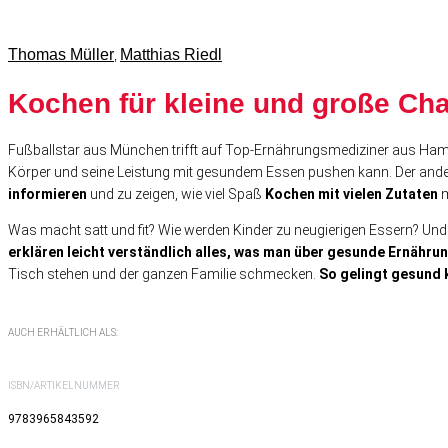
Thomas Müller
Matthias Riedl
,
Kochen für kleine und große C
Fußballstar aus München trifft auf Top-Ernährungsmediziner aus Ha
Körper und seine Leistung mit gesundem Essen pushen kann. Der ander
informieren
und zu zeigen, wie viel Spaß
Kochen mit vielen Zutaten
Was macht satt und fit? Wie werden Kinder zu neugierigen Essern? Un
erklären leicht verständlich alles, was man über gesunde Ernährun
Tisch stehen und der ganzen Familie schmecken.
So gelingt gesund k
AUCH ERHÄLTLICH ALS:
ISBN/ARTIKELNUMMER
9783965843592