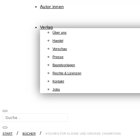
Autor:innen
Verlag
Über uns
Handel
Vorschau
Presse
Bastelvorlagen
Rechte & Lizenzen
Kontakt
Jobs
START
BÜCHER
KOCHEN FÜR KLEINE UND GROSSE CHAMPIONS