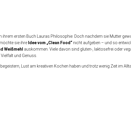
n ihrem ersten Buch Lauras Philosophie. Doch nachdem sie Mutter geworden
 möchte sie ihre
Idee vom „Clean Food“
nicht aufgeben – und so entwick
und Weißmehl
auskommen. Viele davon sind gluten-, laktosefrei oder vega
 Vielfalt und Genuss.
en begeistern, Lust am kreativen Kochen haben und trotz wenig Zeit im Al