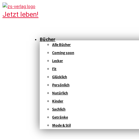
Bücher
Alle Bücher
Coming soon
Lecker
Fit
Glücklich
Persönlich
Natürlich
Kinder
Sachlich
Getränke
Mode & Stil