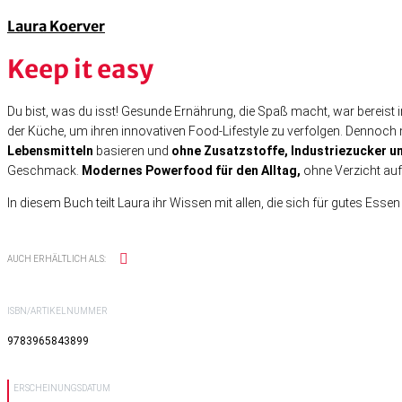
Laura Koerver
Keep it easy
Du bist, was du isst! Gesunde Ernährung, die Spaß macht, war bereist i
der Küche, um ihren innovativen Food-Lifestyle zu verfolgen. Dennoch
Lebensmitteln
basieren und
ohne Zusatzstoffe, Industriezucker 
Geschmack.
Modernes Powerfood für den Alltag,
ohne Verzicht auf
In diesem Buch teilt Laura ihr Wissen mit allen, die sich für gutes Ess
AUCH ERHÄLTLICH ALS:
ISBN/ARTIKELNUMMER
9783965843899
ERSCHEINUNGSDATUM