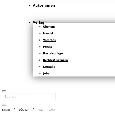
Autor:innen
Verlag
Über uns
Handel
Vorschau
Presse
Bastelvorlagen
Rechte & Lizenzen
Kontakt
Jobs
START
BÜCHER
KEEP IT EASY