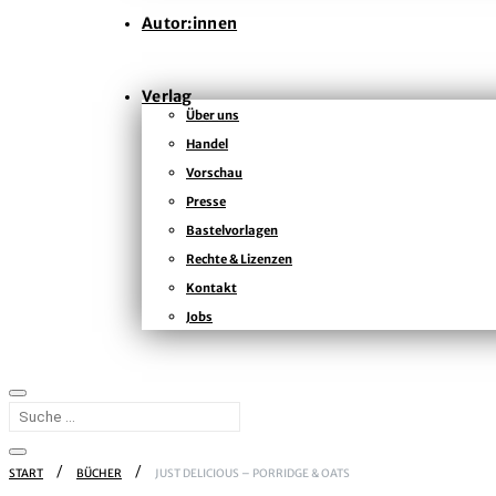
Autor:innen
Verlag
Über uns
Handel
Vorschau
Presse
Bastelvorlagen
Rechte & Lizenzen
Kontakt
Jobs
START
BÜCHER
JUST DELICIOUS – PORRIDGE & OATS