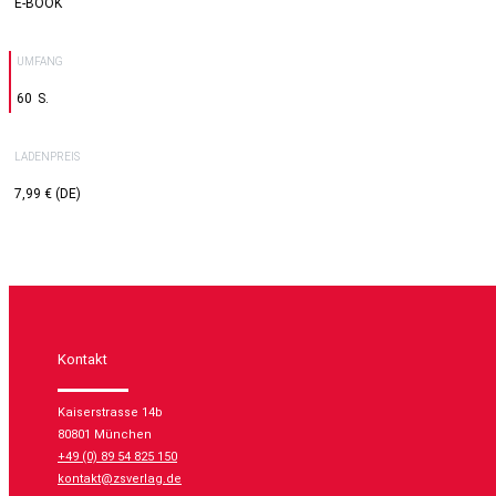
E-BOOK
UMFANG
60
LADENPREIS
7,99 € (DE)
Kontakt
Kaiserstrasse 14b
80801 München
+49 (0) 89 54 825 150
kontakt@zsverlag.de