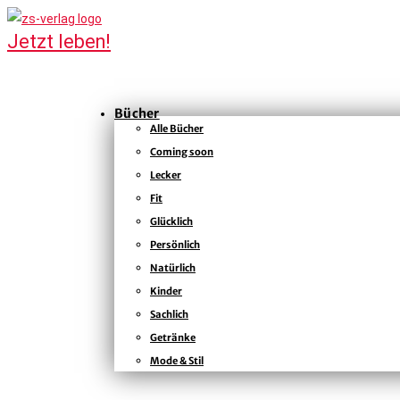
Bücher
Alle Bücher
Coming soon
Lecker
Fit
Glücklich
Persönlich
Natürlich
Kinder
Sachlich
Getränke
Mode & Stil