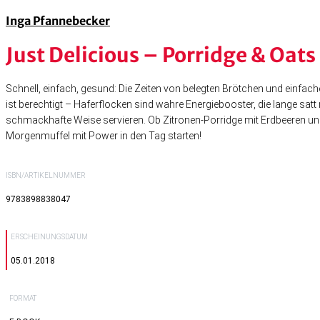
Inga Pfannebecker
Just Delicious – Porridge & Oats
Schnell, einfach, gesund: Die Zeiten von belegten Brötchen und einf
ist berechtigt – Haferflocken sind wahre Energiebooster, die lange s
schmackhafte Weise servieren. Ob Zitronen-Porridge mit Erdbeeren un
Morgenmuffel mit Power in den Tag starten!
ISBN/ARTIKELNUMMER
9783898838047
ERSCHEINUNGSDATUM
05.01.2018
FORMAT