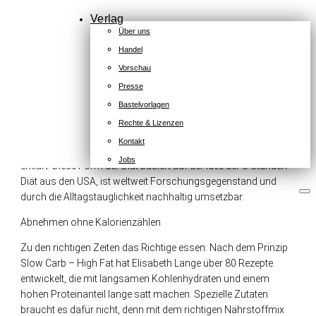
Das Körpergewicht natürlich regulieren
Verlag
Über uns
Intervallfasten ist der Schlüssel zum Erfolg – und ganz
Handel
einfach: Täglich wird eine lange nächtliche Esspause eingelegt,
KONTAKT
Vorschau
so dass der Körper Zeit zum Verdauen und zum
KAISERSTRASSE
Presse
Muskelaufbau hat, ohne dass ständig Nahrung
12B
nachgeschoben wird. Egal, ob Langschläfer oder
Bastelvorlagen
80801
Frühaufsteher – mit dem flexiblen System findet jeder seinen
MÜNCHEN
Rechte & Lizenzen
persönlichen Rhythmus. In einem ausführlichen Theorieteil
+49
Kontakt
werden Grundidee und Umsetzungstipps für den Alltag genau
(0)
Jobs
erklärt. Diese Form der Diät basiert auf der Idee der 8-Stunden-
89
54
Diät aus den USA, ist weltweit Forschungsgegenstand und
825
durch die Alltagstauglichkeit nachhaltig umsetzbar.
15
Abnehmen ohne Kalorienzählen
kontakt@zsverlag.de
Folgen
Zu den richtigen Zeiten das Richtige essen: Nach dem Prinzip
Slow Carb – High Fat hat Elisabeth Lange über 80 Rezepte
Folgen
entwickelt, die mit langsamen Kohlenhydraten und einem
Folgen
hohen Proteinanteil lange satt machen. Spezielle Zutaten
braucht es dafür nicht, denn mit dem richtigen Nährstoffmix