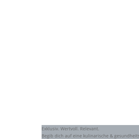
Exklusiv. Wertvoll. Relevant.
Begib dich auf eine kulinarische & gesundhei