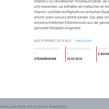
Vitamin D zu vervielfachen. Knoblauchzehen, die
und verwenden, sie enthalten ein Vielfaches an An
Vitamin- und Nährstoffgehalt von einfachen Bla
erhöht, wenn sie kurz erhitzt werden. Das alles is
wissenschaftlichen Erkenntnissen aus der ganzen
gesunden Rezepten umgesetzt.
AUCH ERHÄLTLICH ALS:
Hardcover
ISBN/ARTIKELNUMME
ERSCHEINUNGSDATU
FORMAT
R
M
E-BOO
9783898838498
23.03.2018
tsbewusste Reise mit unserem Newsletter!