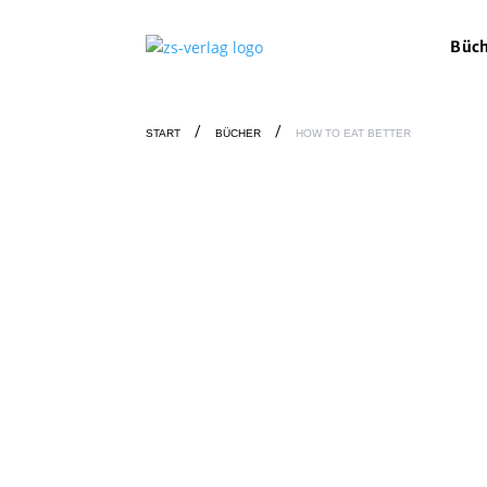
Büc
START
BÜCHER
HOW TO EAT BETTER