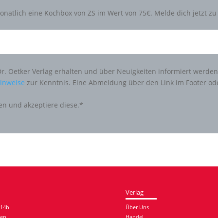
natlich eine Kochbox von ZS im Wert von 75€. Melde dich jetzt 
Dr. Oetker Verlag erhalten und über Neuigkeiten informiert werde
inweise
zur Kenntnis. Eine Abmeldung über den Link im Footer od
en und akzeptiere diese.*
Verlag
 14b
Über Uns
hen
Handel