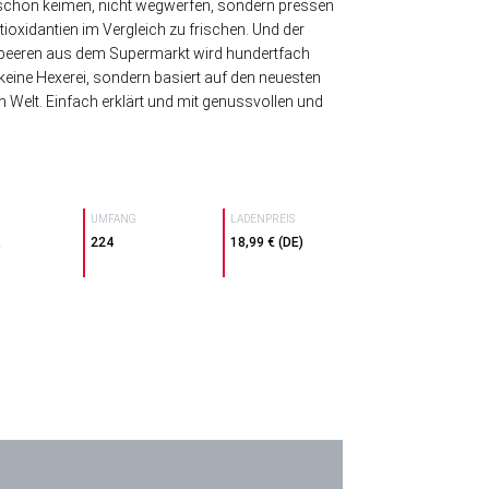
 schon keimen, nicht wegwerfen, sondern pressen
tioxidantien im Vergleich zu frischen. Und der
ubeeren aus dem Supermarkt wird hundertfach
t keine Hexerei, sondern basiert auf den neuesten
 Welt. Einfach erklärt und mit genussvollen und
UMFANG
LADENPREIS
K
224
18,99 € (DE)