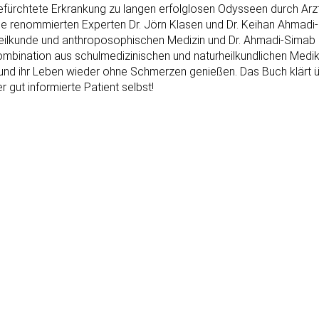
gefürchtete Erkrankung zu langen erfolglosen Odysseen durch Arz
ie renommierten Experten Dr. Jörn Klasen und Dr. Keihan Ahmadi-S
heilkunde und anthroposophischen Medizin und Dr. Ahmadi-Simab
r Kombination aus schulmedizinischen und naturheilkundlichen M
und ihr Leben wieder ohne Schmerzen genießen. Das Buch klärt ü
 gut informierte Patient selbst!