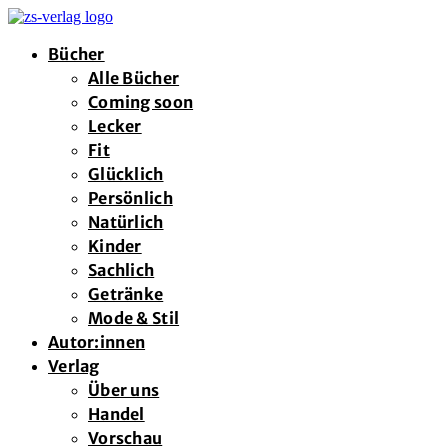
Bücher
Alle Bücher
Coming soon
Lecker
Fit
Glücklich
Persönlich
Natürlich
Kinder
Sachlich
Getränke
Mode & Stil
Autor:innen
Verlag
Über uns
Handel
Vorschau