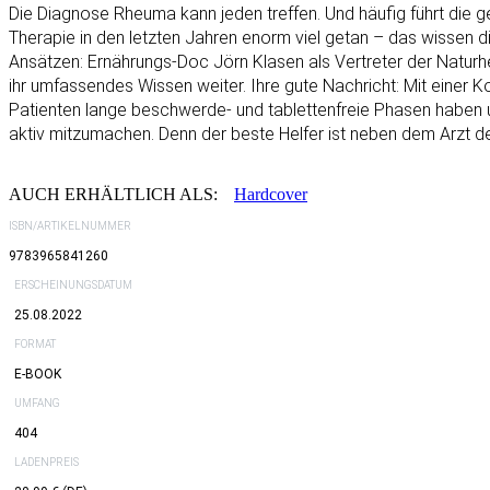
Die Diagnose Rheuma kann jeden treffen. Und häufig führt die 
Therapie in den letzten Jahren enorm viel getan – das wissen d
Ansätzen: Ernährungs-Doc Jörn Klasen als Vertreter der Natur
ihr umfassendes Wissen weiter. Ihre gute Nachricht: Mit eine
Patienten lange beschwerde- und tablettenfreie Phasen haben 
aktiv mitzumachen. Denn der beste Helfer ist neben dem Arzt der
AUCH ERHÄLTLICH ALS:
Hardcover
ISBN/ARTIKELNUMMER
9783965841260
ERSCHEINUNGSDATUM
25.08.2022
FORMAT
E-BOOK
UMFANG
404
LADENPREIS