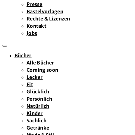
Presse
Bastelvorlagen
Rechte & Lizenzen
Kontakt
Jobs
Bücher
Alle Bücher
Coming soon
Lecker
Fit
Glücklich
Persönlich
Natürlich
Kinder
Sachlich
Getränke