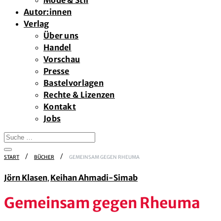
Mode & Stil
Autor:innen
Verlag
Über uns
Handel
Vorschau
Presse
Bastelvorlagen
Rechte & Lizenzen
Kontakt
Jobs
START
BÜCHER
GEMEINSAM GEGEN RHEUMA
Jörn Klasen
Keihan Ahmadi-Simab
,
Gemeinsam gegen Rheuma