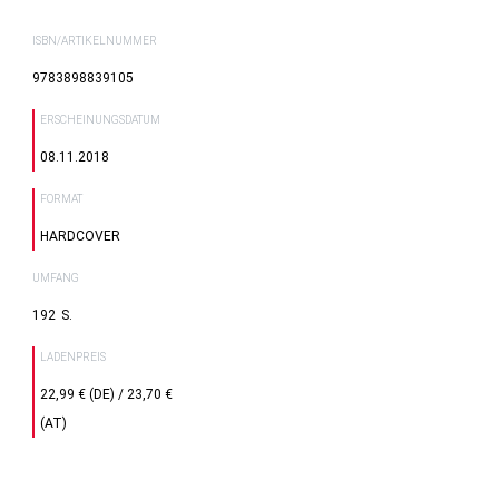
ISBN/ARTIKELNUMMER
9783898839105
ERSCHEINUNGSDATUM
08.11.2018
FORMAT
HARDCOVER
UMFANG
192
LADENPREIS
22,99 € (DE) / 23,70 €
(AT)