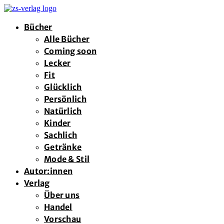
Bücher
Alle Bücher
Coming soon
Lecker
Fit
Glücklich
Persönlich
Natürlich
Kinder
Sachlich
Getränke
Mode & Stil
Autor:innen
Verlag
Über uns
Handel
Vorschau