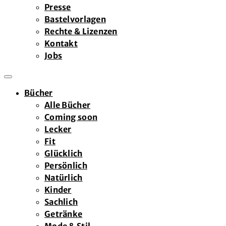
Presse
Bastelvorlagen
Rechte & Lizenzen
Kontakt
Jobs
Bücher
Alle Bücher
Coming soon
Lecker
Fit
Glücklich
Persönlich
Natürlich
Kinder
Sachlich
Getränke