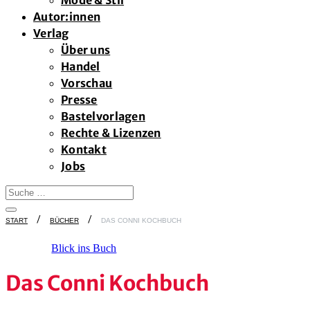
Mode & Stil
Autor:innen
Verlag
Über uns
Handel
Vorschau
Presse
Bastelvorlagen
Rechte & Lizenzen
Kontakt
Jobs
START
BÜCHER
DAS CONNI KOCHBUCH
Blick ins Buch
Das Conni Kochbuch