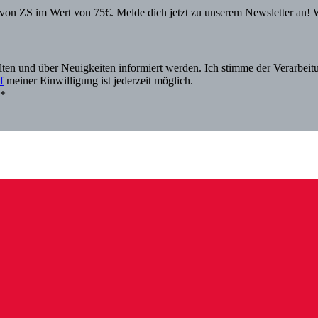
von ZS im Wert von 75€. Melde dich jetzt zu unserem Newsletter an! 
alten und über Neuigkeiten informiert werden. Ich stimme der Verarbe
f
meiner Einwilligung ist jederzeit möglich.
.*