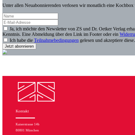
Unter allen Neuabonnierenden verlosen wir monatlich eine Kochbox 
Ja, ich möchte den Newsletter von ZS und Dr. Oetker Verlag erh
Kenntnis. Eine Abmeldung über den Link im Footer oder ein
Widerru
Ich habe die
Teilnahmebedingungen
gelesen und akzeptiere diese
Kontakt
Kaiserstrasse 14b
80801 München