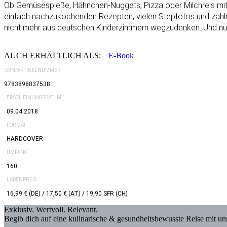
Ob Gemüsespieße, Hähnchen-Nuggets, Pizza oder Milchreis mi
einfach nachzukochenden Rezepten, vielen Stepfotos und zahlrei
nicht mehr aus deutschen Kinderzimmern wegzudenken. Und nun hil
AUCH ERHÄLTLICH ALS:
E-Book
ISBN/ARTIKELNUMMER
9783898837538
ERSCHEINUNGSDATUM
09.04.2018
FORMAT
HARDCOVER
UMFANG
160
LADENPREIS
16,99 € (DE) / 17,50 € (AT) / 19,90 SFR (CH)
Exklusiv. Wertvoll. Relevant.
Begib dich auf eine kulinarische & gesundheitsbewusste Reise mit u