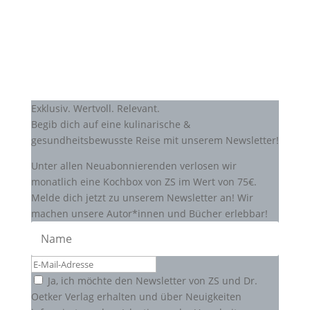
Exklusiv. Wertvoll. Relevant.
Begib dich auf eine kulinarische &
gesundheitsbewusste Reise mit unserem Newsletter!
Unter allen Neuabonnierenden verlosen wir
monatlich eine Kochbox von ZS im Wert von 75€.
Melde dich jetzt zu unserem Newsletter an! Wir
machen unsere Autor*innen und Bücher erlebbar!
Ja, ich möchte den Newsletter von ZS und Dr.
Oetker Verlag erhalten und über Neuigkeiten