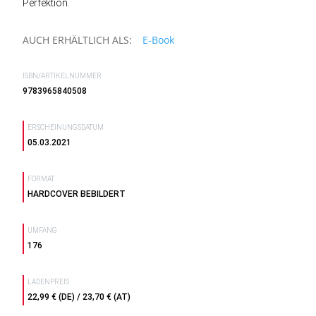
Perfektion.
AUCH ERHÄLTLICH ALS:
E-Book
ISBN/ARTIKELNUMMER
9783965840508
ERSCHEINUNGSDATUM
05.03.2021
FORMAT
HARDCOVER BEBILDERT
UMFANG
176
LADENPREIS
22,99 € (DE) / 23,70 € (AT)