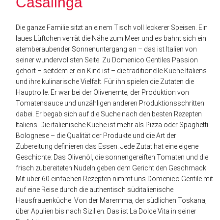
Casalinga
Die ganze Familie sitzt an einem Tisch voll leckerer Speisen. Ein
laues Lüftchen verrät die Nähe zum Meer und es bahnt sich ein
atemberaubender Sonnenuntergang an – das ist Italien von
seiner wundervollsten Seite. Zu Domenico Gentiles Passion
gehört – seitdem er ein Kind ist – die traditionelle Küche Italiens
und ihre kulinarische Vielfalt. Für ihn spielen die Zutaten die
Hauptrolle. Er war bei der Olivenernte, der Produktion von
Tomatensauce und unzähligen anderen Produktionsschritten
dabei. Er begab sich auf die Suche nach den besten Rezepten
Italiens. Die italienische Küche ist mehr als Pizza oder Spaghetti
Bolognese – die Qualität der Produkte und die Art der
Zubereitung definieren das Essen. Jede Zutat hat eine eigene
Geschichte: Das Olivenöl, die sonnengereiften Tomaten und die
frisch zubereiteten Nudeln geben dem Gericht den Geschmack.
Mit über 60 einfachen Rezepten nimmt uns Domenico Gentile mit
auf eine Reise durch die authentisch süditalienische
Hausfrauenküche: Von der Maremma, der südlichen Toskana,
über Apulien bis nach Sizilien. Das ist La Dolce Vita in seiner