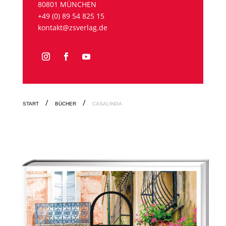
80801 MÜNCHEN
+49 (0) 89 54 825 15
kontakt@zsverlag.de
START
BÜCHER
CASALINGA