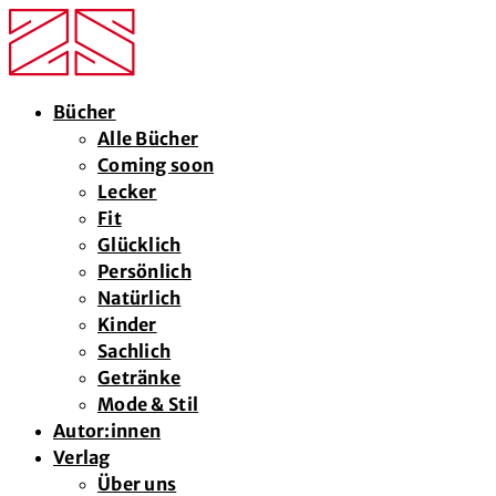
Bücher
Alle Bücher
Coming soon
Lecker
Fit
Glücklich
Persönlich
Natürlich
Kinder
Sachlich
Getränke
Mode & Stil
Autor:innen
Verlag
Über uns