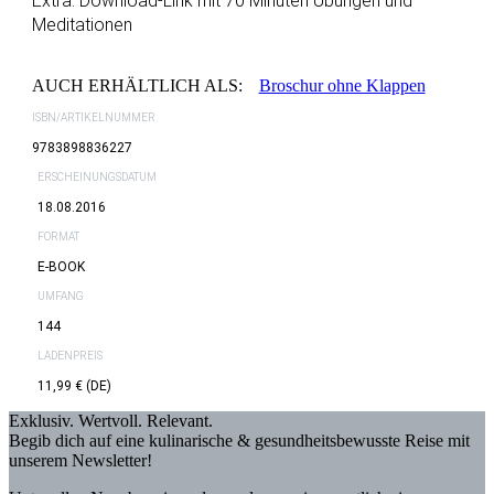
Extra: Download-Link mit 70 Minuten Übungen und
Meditationen
AUCH ERHÄLTLICH ALS:
Broschur ohne Klappen
ISBN/ARTIKELNUMMER
9783898836227
ERSCHEINUNGSDATUM
18.08.2016
FORMAT
E-BOOK
UMFANG
144
LADENPREIS
11,99 € (DE)
Exklusiv. Wertvoll. Relevant.
Begib dich auf eine kulinarische & gesundheitsbewusste Reise mit
unserem Newsletter!