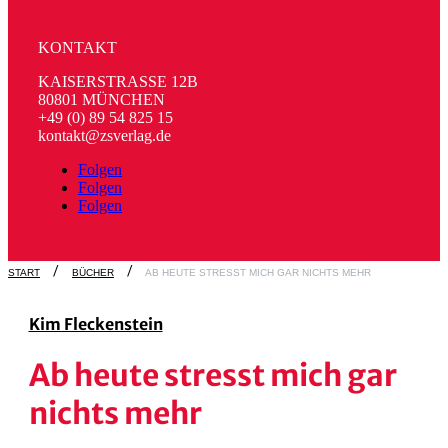
KONTAKT
KAISERSTRASSE 12B
80801 MÜNCHEN
+49 (0) 89 54 825 15
kontakt@zsverlag.de
Folgen
Folgen
Folgen
START
BÜCHER
AB HEUTE STRESST MICH GAR NICHTS MEHR
Kim Fleckenstein
Ab heute stresst mich gar
nichts mehr