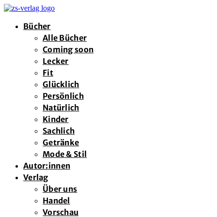
Bücher
Alle Bücher
Coming soon
Lecker
Fit
Glücklich
Persönlich
Natürlich
Kinder
Sachlich
Getränke
Mode & Stil
Autor:innen
Verlag
Über uns
Handel
Vorschau