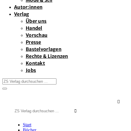
Mode & Stil
Autor:innen
Verlag
Über uns
Handel
Vorschau
Presse
Bastelvorlagen
Rechte & Lizenzen
Kontakt
Jobs

Suchen
nach:
Start
Bücher