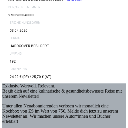
ISBN/ARTIKELNUMMER
9783965840003
ERSCHEINUNGSDATUM
03.04.2020
FORMAT
HARDCOVER BEBILDERT
UMFANG
192
LADENPREIS
24,99 € (DE) / 25,70 € (AT)
Exklusiv. Wertvoll. Relevant.
Begib dich auf eine kulinarische & gesundheitsbewusste Reise mit
unserem Newsletter!
Unter allen Neuabonnierenden verlosen wir monatlich eine
Kochbox von ZS im Wert von 75€. Melde dich jetzt zu unserem
Newsletter an! Wir machen unsere Autor*innen und Bücher
erlebbar!