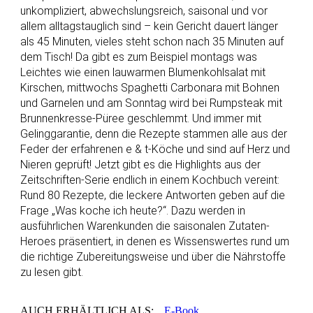
unkompliziert, abwechslungsreich, saisonal und vor
allem alltagstauglich sind – kein Gericht dauert länger
als 45 Minuten, vieles steht schon nach 35 Minuten auf
dem Tisch! Da gibt es zum Beispiel montags was
Leichtes wie einen lauwarmen Blumenkohlsalat mit
Kirschen, mittwochs Spaghetti Carbonara mit Bohnen
und Garnelen und am Sonntag wird bei Rumpsteak mit
Brunnenkresse-Püree geschlemmt. Und immer mit
Gelinggarantie, denn die Rezepte stammen alle aus der
Feder der erfahrenen e & t-Köche und sind auf Herz und
Nieren geprüft! Jetzt gibt es die Highlights aus der
Zeitschriften-Serie endlich in einem Kochbuch vereint:
Rund 80 Rezepte, die leckere Antworten geben auf die
Frage „Was koche ich heute?“. Dazu werden in
ausführlichen Warenkunden die saisonalen Zutaten-
Heroes präsentiert, in denen es Wissenswertes rund um
die richtige Zubereitungsweise und über die Nährstoffe
zu lesen gibt.
AUCH ERHÄLTLICH ALS:
E-Book