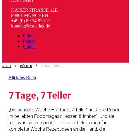
KONTAKT
KAISERSTRASSE 12B
80801 MÜNCHEN
+49 (0) 89 54 825 15
kontakt@zsverlag.de
Folgen
Folgen
Folgen
START
BÜCHER
7 TAGE, 7 TELLER
Blick ins Buch
7 Tage, 7 Teller
„Die schnelle Woche – 7 Tage, 7 Teller“ heißt die Rubrik
im beliebten Foodmagazin „essen & trinken“. Und sie
hält, was sie verspricht: Die Leser bekommen für 1
komplette Woche Rezeptideen an die Hand, die