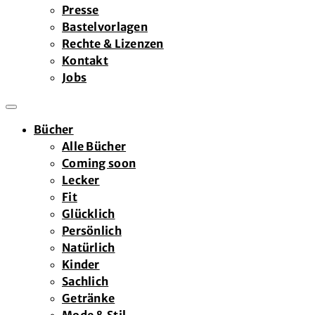
Presse
Bastelvorlagen
Rechte & Lizenzen
Kontakt
Jobs
Bücher
Alle Bücher
Coming soon
Lecker
Fit
Glücklich
Persönlich
Natürlich
Kinder
Sachlich
Getränke