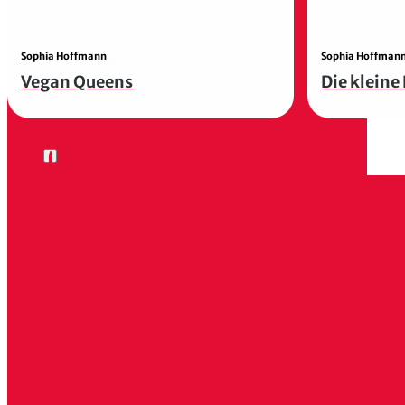
Sophia Hoffmann
Sophia Hoffman
Vegan Queens
Die klein
Kontakt
Kaiserstrasse 14b
80801 München
+49 (0) 89 54 825 150
kontakt@zsverlag.de
Edel Verlagsgruppe
Verlag