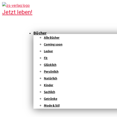
Bücher
Alle Bücher
Coming soon
Lecker
Fit
Glücklich
Persönlich
Natürlich
Kinder
Sachlich
Getränke
Mode & Stil