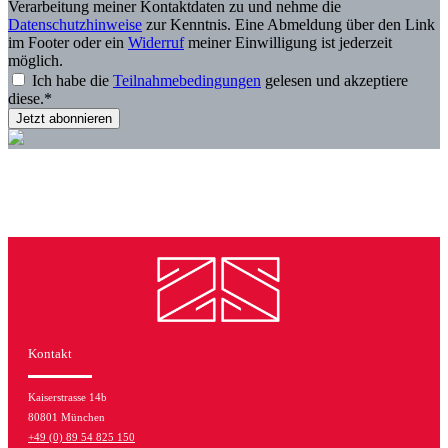
Verarbeitung meiner Kontaktdaten zu und nehme die
Datenschutzhinweise
zur Kenntnis. Eine Abmeldung über den Link
im Footer oder ein
Widerruf
meiner Einwilligung ist jederzeit
möglich.
Ich habe die
Teilnahmebedingungen
gelesen und akzeptiere
diese.*
Kontakt
Kaiserstrasse 14b
80801 München
+49 (0) 89 54 825 150