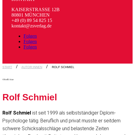
KAISERSTRASSE 12B
80801 MÜNCHEN
+49 (0) 89 54 825 15
kontakt@zsverlag.de
Folgen
Folgen
Folgen
START
AUTOR:INNEN
ROLF SCHMIEL
©Steffi Atze
Rolf Schmiel
Rolf Schmiel
ist seit 1999 als selbstständiger Diplom-
Psychologe tätig. Beruflich und privat musste er seitdem
schwere Schicksalsschläge und belastende Zeiten