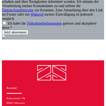
erhalten und über Neuigkeiten informiert werden. Ich stimme der
Verarbeitung meiner Kontaktdaten zu und nehme die
Datenschutzhinweise
zur Kenntnis. Eine Abmeldung über den Link
im Footer oder ein
Widerruf
meiner Einwilligung ist jederzeit
möglich.
Ich habe die
Teilnahmebedingungen
gelesen und akzeptiere
diese.*
Kontakt
Kaiserstrasse 14b
80801 München