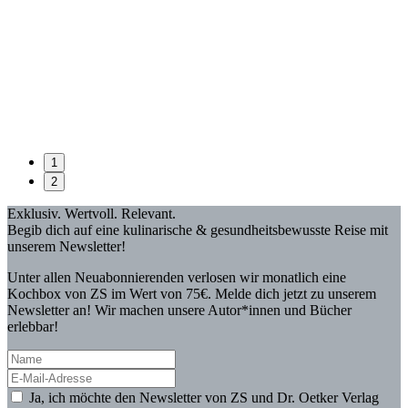
1
2
Exklusiv. Wertvoll. Relevant.
Begib dich auf eine kulinarische & gesundheitsbewusste Reise mit
unserem Newsletter!
Unter allen Neuabonnierenden verlosen wir monatlich eine
Kochbox von ZS im Wert von 75€. Melde dich jetzt zu unserem
Newsletter an! Wir machen unsere Autor*innen und Bücher
erlebbar!
Ja, ich möchte den Newsletter von ZS und Dr. Oetker Verlag