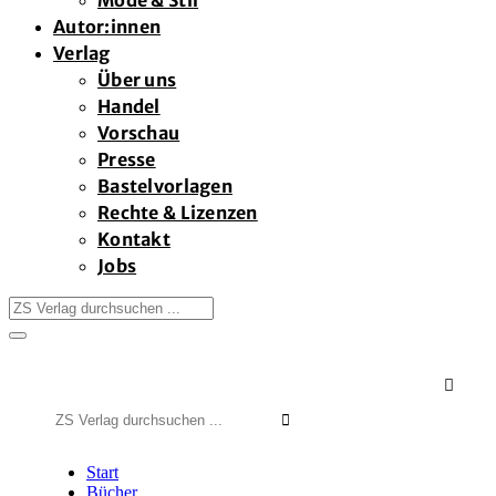
Mode & Stil
Autor:innen
Verlag
Über uns
Handel
Vorschau
Presse
Bastelvorlagen
Rechte & Lizenzen
Kontakt
Jobs

Suchen
nach:
Start
Bücher