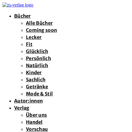
Bücher
Alle Bücher
Coming soon
Lecker
Fit
Glücklich
Persönlich
Natürlich
Kinder
Sachlich
Getränke
Mode & Stil
Autor:innen
Verlag
Über uns
Handel
Vorschau