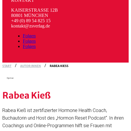
KONTAKT
KAISERSTRASSE 12B
80801 MÜNCHEN
+49 (0) 89 54 825 15
kontakt@zsverlag.de
Folgen
Folgen
Folgen
START
AUTOR:INNEN
RABEA KIESS
©privat
Rabea Kieß
Rabea Kieß ist zertifizierter Hormone Health Coach,
Buchautorin und Host des „Hormon Reset Podcast“. In ihren
Coachings und Online-Programmen hilft sie Frauen mit