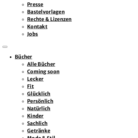
Presse
Bastelvorlagen
Rechte & Lizenzen
Kontakt
Jobs
Bücher
Alle Bücher
Coming soon
Lecker
Fit
Glücklich
Persönlich
Natürlich
Kinder
Sachlich
Getränke