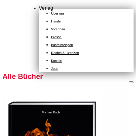
Verlag
Über uns
Handel
KONTAKT
Vorschau
KAISERSTRASSE
Presse
12B
Bastelvorlagen
80801
Rechte & Lizenzen
MÜNCHEN
+49
Kontakt
(0)
Jobs
89
Alle Bücher
54
825
15
kontakt@zsverlag.de
Folgen
Folgen
Folgen