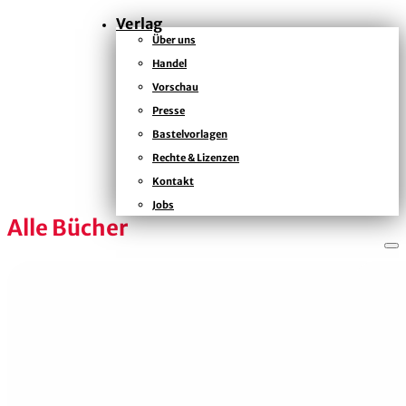
Verlag
Über uns
Handel
KONTAKT
Vorschau
KAISERSTRASSE
Presse
12B
Bastelvorlagen
80801
Rechte & Lizenzen
MÜNCHEN
+49
Kontakt
(0)
Jobs
89
Alle Bücher
54
825
15
kontakt@zsverlag.de
Folgen
Folgen
Folgen