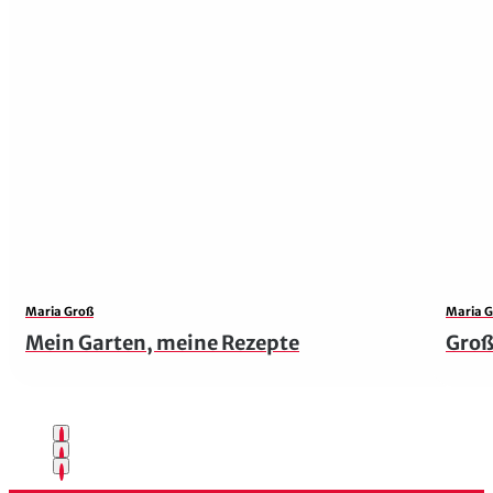
Maria Groß
Maria 
Mein Garten, meine Rezepte
Groß