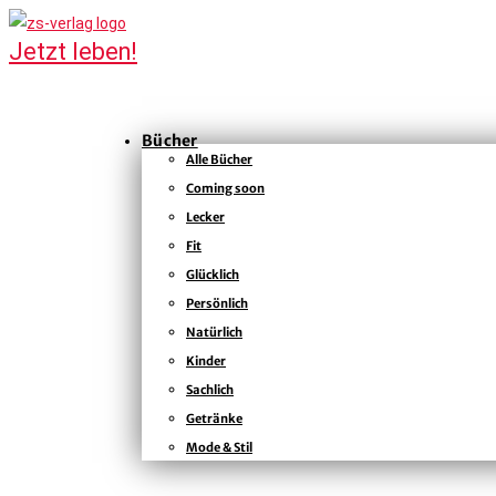
Bücher
Alle Bücher
Coming soon
Lecker
Fit
Glücklich
Persönlich
Natürlich
Kinder
Sachlich
Getränke
Mode & Stil