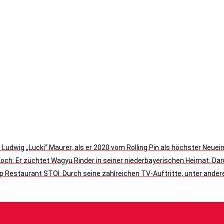
e Ludwig „Lucki“ Maurer, als er 2020 vom Rolling Pin als höchster Neu
Koch: Er züchtet Wagyu Rinder in seiner niederbayerischen Heimat. Da
 Restaurant STOI. Durch seine zahlreichen TV-Auftritte, unter andere
 bekannt. In „Well Done“ ermöglicht er einen intimen Blick in seinen 
h, den Wert von Freunden, Familie und seiner Heimat, dem Bayerische
spielen, Playlisten seiner Lieblingssongs, Weine und Restaurants.