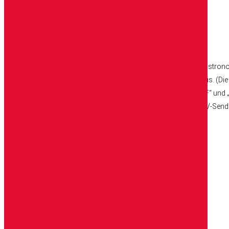
©© Mario Zozin
Ludwig Maurer
Ludwig Maurer ist der jüngste Spross einer alteingesessenen Gastronom
Europa mit der Zucht von Wagyu-Rindern auf ökologischer Basis. (Die
Restaurant STOI. Ludwig Maurer arbeitet für Magazine wie „BEEF“ und „R
Darüber hinaus ist er gefragter Inverviewpartner, Gast in vielen TV-