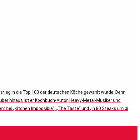
einstieg in die Top 100 der deutschen Köche gewählt wurde. Denn
rüber hinaus ist er Kochbuch-Autor, Heavy-Metal-Musiker und
m bei „Kitchen Impossible“, „The Taste“ und „In 80 Steaks um die
umtriebigen Alltag, seine Philosophie zum Thema Kochen und
n Wald. Und seiner größten Leidenschaft, der Musik. Es wird