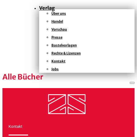
Verlag
Über uns
Handel
KONTAKT
Vorschau
KAISERSTRASSE
Presse
12B
Bastelvorlagen
80801
Rechte & Lizenzen
MÜNCHEN
+49
Kontakt
(0)
Jobs
89
Alle Bücher
54
825
15
kontakt@zsverlag.de
Folgen
Folgen
Folgen
Kontakt