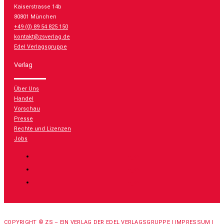
Kaiserstrasse 14b
80801 München
+49 (0) 89 54 825 150
kontakt@zsverlag.de
Edel Verlagsgruppe
Verlag
Über Uns
Handel
Vorschau
Presse
Rechte und Lizenzen
Jobs
Folgen
Folgen
Folgen
COPYRIGHT © ZS – EIN VERLAG DER EDEL VERLAGSGRUPPE |
IMPRESSUM
|