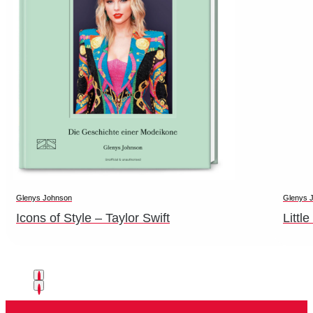
Glenys Johnson
Glenys 
Icons of Style – Taylor Swift
Littl